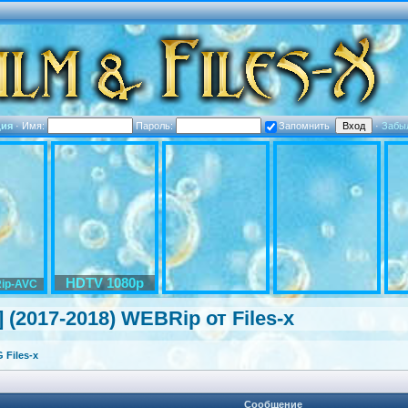
ция
·
Имя:
Пароль:
Запомнить
·
Забы
HDTV 1080p
ip-AVC
 (2017-2018) WEBRip от Files-x
Files-x
Сообщение