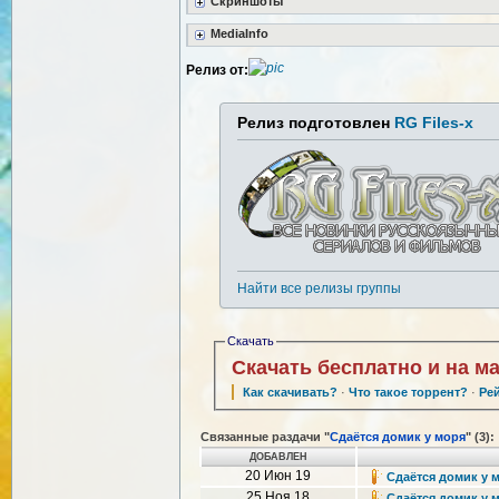
Скриншоты
MediaInfo
Релиз от:
Релиз подготовлен
RG Files-x
Найти все релизы группы
Скачать
Скачать бесплатно и на м
Как скачивать?
·
Что такое торрент?
·
Ре
Связанные раздачи "
Сдаётся домик у моря
" (3):
ДОБАВЛЕН
20 Июн 19
Сдаётся домик у м
25 Ноя 18
Сдаётся домик у мо