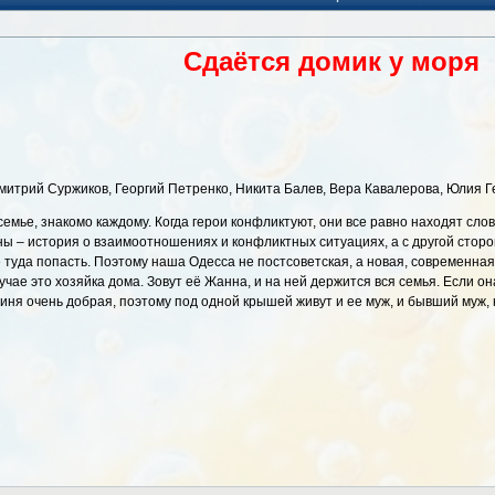
Сдаётся домик у моря
Дмитрий Суржиков, Георгий Петренко, Никита Балев, Вера Кавалерова, Юлия 
 семье, знакомо каждому. Когда герои конфликтуют, они все равно находят сло
ны – история о взаимоотношениях и конфликтных ситуациях, а с другой сторо
 туда попасть. Поэтому наша Одесса не постсоветская, а новая, современная
чае это хозяйка дома. Зовут её Жанна, и на ней держится вся семья. Если она
иня очень добрая, поэтому под одной крышей живут и ее муж, и бывший муж, 