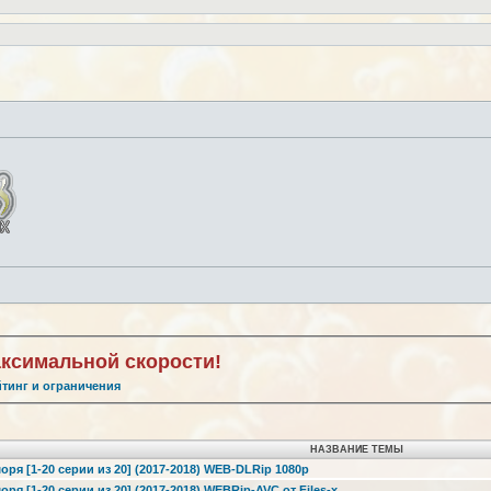
аксимальной скорости!
йтинг и ограничения
НАЗВАНИЕ ТЕМЫ
оря [1-20 серии из 20] (2017-2018) WEB-DLRip 1080p
ря [1-20 серии из 20] (2017-2018) WEBRip-AVC от Files-х