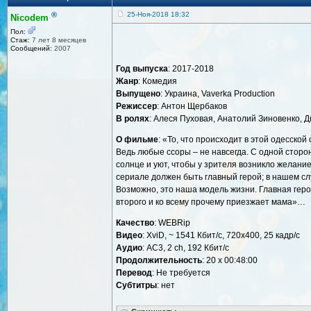
®
25-Ноя-2018 18:32
Nicodem
Пол:
Стаж:
7 лет 8 месяцев
Сообщений:
2007
Год выпуска
: 2017-2018
Жанр
: Комедия
Выпущено
: Украина, Vaverka Production
Режиссер
: Антон Щербаков
В ролях
: Алеся Пуховая, Анатолий Зиновенко, 
О фильме
: «То, что происходит в этой одесской
Ведь любые ссоры – не навсегда. С одной сторо
солнце и уют, чтобы у зрителя возникло желание
сериале должен быть главный герой; в нашем слу
Возможно, это наша модель жизни. Главная геро
второго и ко всему прочему приезжает мама»…
Качество
: WEBRip
Видео
: XviD, ~ 1541 Кбит/с, 720x400, 25 кадр/с
Аудио
: AC3, 2 ch, 192 Кбит/с
Продолжительность
: 20 х 00:48:00
Перевод
: Не требуется
Cубтитры
: нет