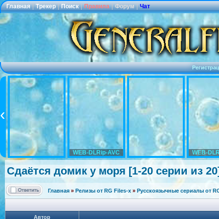
Главная
|
Трекер
|
Поиск
|
Правила
|
Форум
|
Чат
Регистра
WEB-DLRip-AVC
WEB-DLR
Сдаётся домик у моря [1-20 серии из 20]
Главная
»
Релизы от RG Files-x
»
Русскоязычные сериалы от RG 
Автор