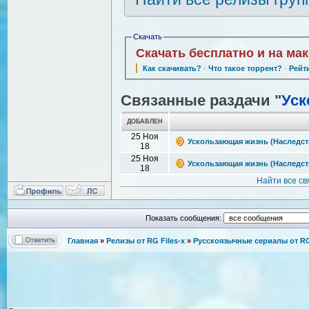
Скачать
Скачать бесплатно и на ма
Как скачивать?
·
Что такое торрент?
·
Рейт
Связанные раздачи "
Уск
ДОБАВЛЕН
25 Ноя
Ускользающая жизнь (Наследство
18
25 Ноя
Ускользающая жизнь (Наследство
18
Найти все с
Показать сообщения:
Главная
»
Релизы от RG Files-x
»
Русскоязычные сериалы от RG 