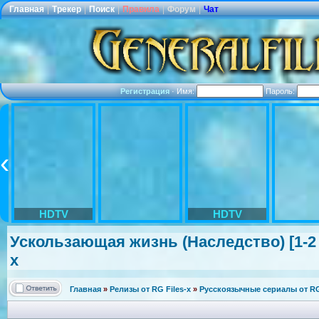
Главная
|
Трекер
|
Поиск
|
Правила
|
Форум
|
Чат
Регистрация
·
Имя:
Пароль:
HDTV
HDTV
Ускользающая
жизнь (Наследство)
[1-2
x
Главная
»
Релизы от RG Files-x
»
Русскоязычные сериалы от RG 