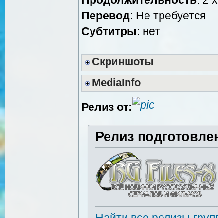
Перевод
: Не требуется
Cубтитры
: нет
Скриншоты
MediaInfo
Релиз от:
Релиз подготовле
Найти все релизы груп