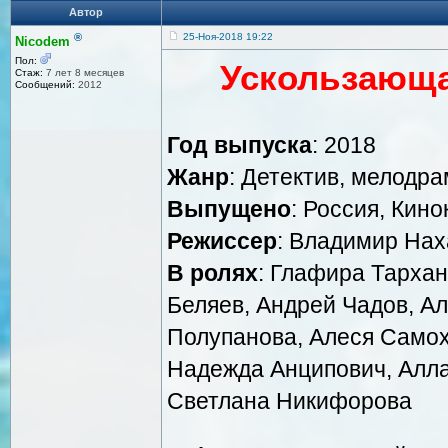
Автор
®
25-Ноя-2018 19:22
Nicodem
Пол:
Ускользающа
Стаж:
7 лет 8 месяцев
Сообщений:
2012
Год выпуска
: 2018
Жанр
: Детектив, мелодр
Выпущено
: Россия, Кин
Режиссер
: Владимир На
В ролях
: Глафира Тархан
Беляев, Андрей Чадов, А
Полупанова, Алеся Самох
Надежда Анципович, Алла 
Светлана Никифорова