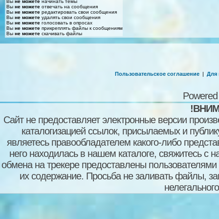
Вы
не можете
начинать темы
Вы
не можете
отвечать на сообщения
Вы
не можете
редактировать свои сообщения
Вы
не можете
удалять свои сообщения
Вы
не можете
голосовать в опросах
Вы
не можете
прикреплять файлы к сообщениям
Вы
не можете
скачивать файлы
Пользовательское соглашение
|
Для
Powered
!ВНИМ
Сайт не предоставляет электронные версии произв
каталогизацией ссылок, присылаемых и публи
являетесь правообладателем какого-либо представ
него находилась в нашем каталоге, свяжитесь с 
обмена на трекере предоставлены пользователями с
их содержание. Просьба не заливать файлы, з
нелегального