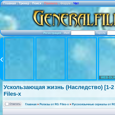
Главная
|
Трекер
|
Поиск
|
Правила
|
Форум
|
Чат
Регистрация
·
Имя:
Пароль:
WEB-DLR
Ускользающая
жизнь (Наследство)
[1-2
Files-x
Главная
»
Релизы от RG Files-x
»
Русскоязычные сериалы от RG 