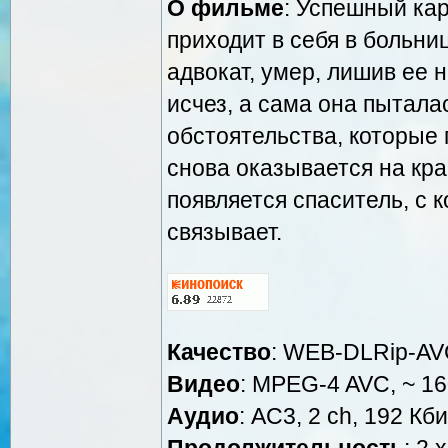
О фильме
: Успешный ка
приходит в себя в больниц
адвокат, умер, лишив ее 
исчез, а сама она пытала
обстоятельства, которые
снова оказывается на кра
появляется спаситель, с
связывает.
Качество
: WEB-DLRip-A
Видео
: MPEG-4 AVC, ~ 16
Аудио
: AC3, 2 ch, 192 Кби
Продолжительность
: 2 