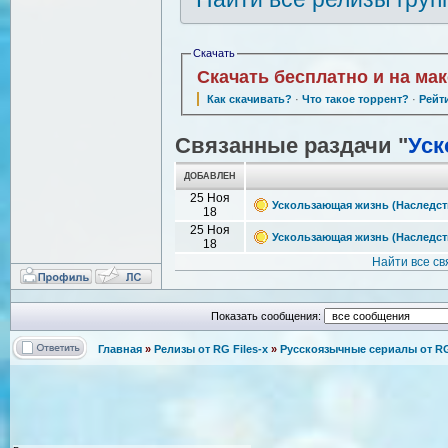
Скачать
Скачать бесплатно и на ма
Как скачивать?
·
Что такое торрент?
·
Рейт
Связанные раздачи "
Уск
ДОБАВЛЕН
25 Ноя
Ускользающая жизнь (Наследство
18
25 Ноя
Ускользающая жизнь (Наследство
18
Найти все с
Показать сообщения:
Главная
»
Релизы от RG Files-x
»
Русскоязычные сериалы от RG 