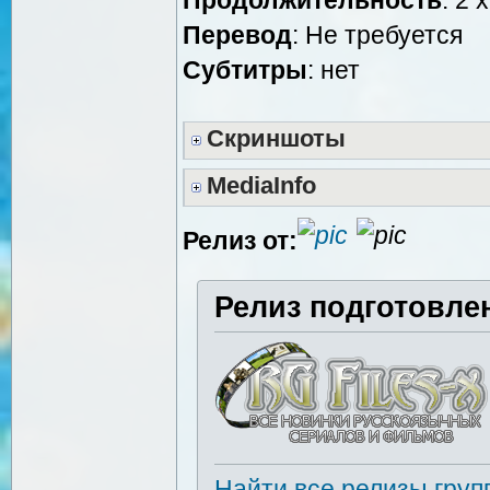
Перевод
: Не требуется
Cубтитры
: нет
Скриншоты
MediaInfo
Релиз от:
Релиз подготовле
Найти все релизы груп