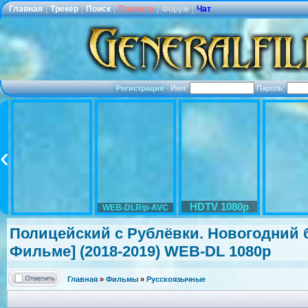
Главная
|
Трекер
|
Поиск
|
Правила
|
Форум
|
Чат
Регистрация
·
Имя:
Пароль:
HDTV 1080p
WEB-DLRip-AVC
Полицейский с Рублёвки. Новогодний 
Фильме] (2018-2019) WEB-DL 1080p
Главная
»
Фильмы
»
Русскоязычные