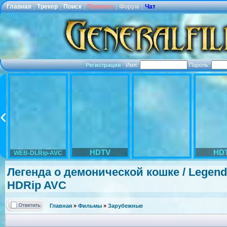
Главная
|
Трекер
|
Поиск
|
Правила
|
Форум
|
Чат
Регистрация
·
Имя:
Пароль:
HDTV
HD
WEB-DLRip-AVC
Легенда о демонической
кошке / Legend
HDRip AVC
Главная
»
Фильмы
»
Зарубежные