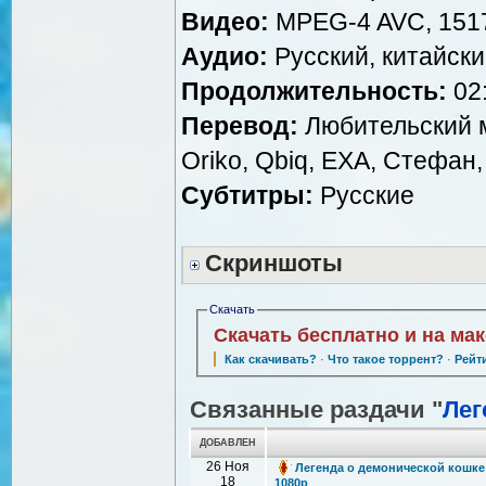
Видео:
MPEG-4 AVC, 1517 
Аудио:
Русский, китайский
Продолжительность:
02:
Перевод:
Любительский мн
Oriko, Qbiq, EXA, Стефан,
Субтитры:
Русские
Скриншоты
Скачать
Скачать бесплатно и на ма
Как скачивать?
·
Что такое торрент?
·
Рейт
Связанные раздачи "
Лег
ДОБАВЛЕН
26 Ноя
Легенда о демонической кошке /
18
1080p