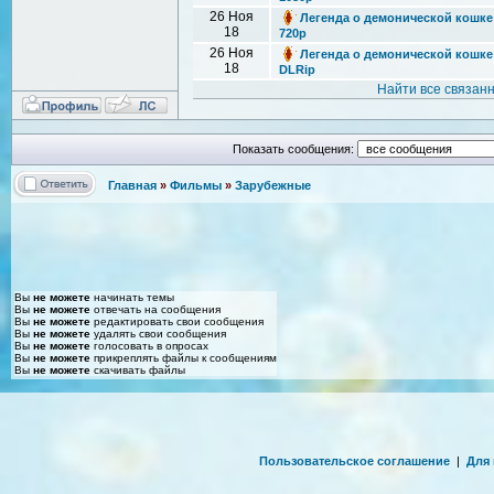
26 Ноя
Легенда о демонической кошке 
18
720p
26 Ноя
Легенда о демонической кошке /
18
DLRip
Найти все связан
Показать сообщения:
Главная
»
Фильмы
»
Зарубежные
Вы
не можете
начинать темы
Вы
не можете
отвечать на сообщения
Вы
не можете
редактировать свои сообщения
Вы
не можете
удалять свои сообщения
Вы
не можете
голосовать в опросах
Вы
не можете
прикреплять файлы к сообщениям
Вы
не можете
скачивать файлы
Пользовательское соглашение
|
Для