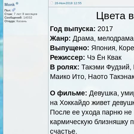
®
26-Ноя-2018 12:55
Monk
Пол:
Цвета в
Стаж:
7 лет 8 месяцев
Сообщений:
14032
Откуда:
Казань
Год выпуска:
2017
Жанр:
Драма, мелодрама
Выпущено:
Япония, Корея
Режиссер:
Чэ Ён Квак
В ролях:
Такэми Фудзий, 
Маико Ито, Наото Такэна
О фильме:
Девушка, умир
на Хоккайдо живет девушк
После ее ухода парню не 
кармическую близняшку п
счастье.