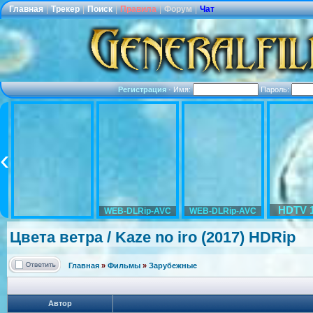
Главная
|
Трекер
|
Поиск
|
Правила
|
Форум
|
Чат
Регистрация
·
Имя:
Пароль:
HDTV 
WEB-DLRip-AVC
WEB-DLRip-AVC
Цвета ветра / Kaze no iro (2017) HDRip
Главная
»
Фильмы
»
Зарубежные
Автор