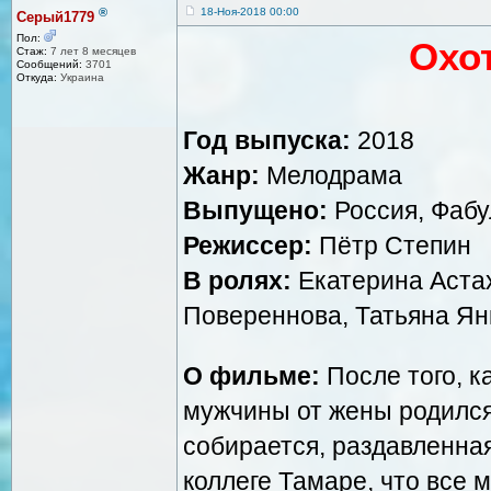
®
18-Ноя-2018 00:00
Серый1779
Пол:
Охо
Стаж:
7 лет 8 месяцев
Сообщений:
3701
Откуда:
Украина
Год выпуска:
2018
Жанр:
Мелодрама
Выпущено:
Россия, Фаб
Режиссер:
Пётр Степин
В ролях:
Екатерина Астах
Повереннова, Татьяна Ян
О фильме:
После того, ка
мужчины от жены родился
собирается, раздавленная
коллеге Тамаре, что все 