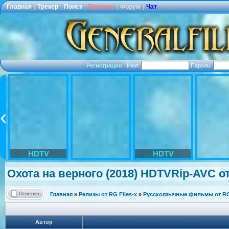
Главная
|
Трекер
|
Поиск
|
Правила
|
Форум
|
Чат
Регистрация
·
Имя:
Пароль:
HDTV
HDTV
Охота на верного (2018) HDTVRip-AVC от 
Главная
»
Релизы от RG Files-x
»
Русскоязычные фильмы от RG 
Автор