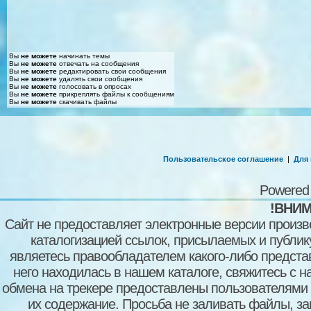
Вы
не можете
начинать темы
Вы
не можете
отвечать на сообщения
Вы
не можете
редактировать свои сообщения
Вы
не можете
удалять свои сообщения
Вы
не можете
голосовать в опросах
Вы
не можете
прикреплять файлы к сообщениям
Вы
не можете
скачивать файлы
Пользовательское соглашение
|
Для
Powered
!ВНИМ
Сайт не предоставляет электронные версии произв
каталогизацией ссылок, присылаемых и публи
являетесь правообладателем какого-либо представ
него находилась в нашем каталоге, свяжитесь с 
обмена на трекере предоставлены пользователями с
их содержание. Просьба не заливать файлы, з