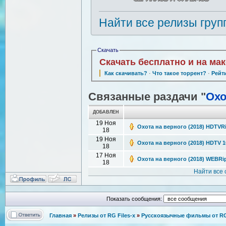
Найти все релизы груп
Скачать
Скачать бесплатно и на ма
Как скачивать?
·
Что такое торрент?
·
Рейт
Связанные раздачи "
Охо
ДОБАВЛЕН
19 Ноя
Охота на верного (2018) HDTVR
18
19 Ноя
Охота на верного (2018) HDTV 1
18
17 Ноя
Охота на верного (2018) WEBRip 
18
Найти все
Показать сообщения:
Главная
»
Релизы от RG Files-x
»
Русскоязычные фильмы от RG 