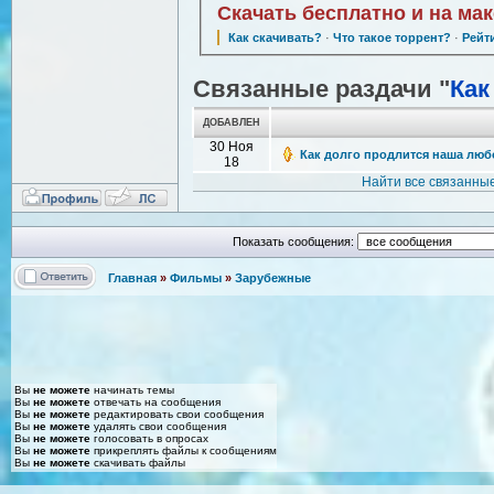
Скачать бесплатно и на ма
Как скачивать?
·
Что такое торрент?
·
Рейт
Связанные раздачи "
Как
ДОБАВЛЕН
30 Ноя
Как долго продлится наша любов
18
Найти все связанны
Показать сообщения:
Главная
»
Фильмы
»
Зарубежные
Вы
не можете
начинать темы
Вы
не можете
отвечать на сообщения
Вы
не можете
редактировать свои сообщения
Вы
не можете
удалять свои сообщения
Вы
не можете
голосовать в опросах
Вы
не можете
прикреплять файлы к сообщениям
Вы
не можете
скачивать файлы