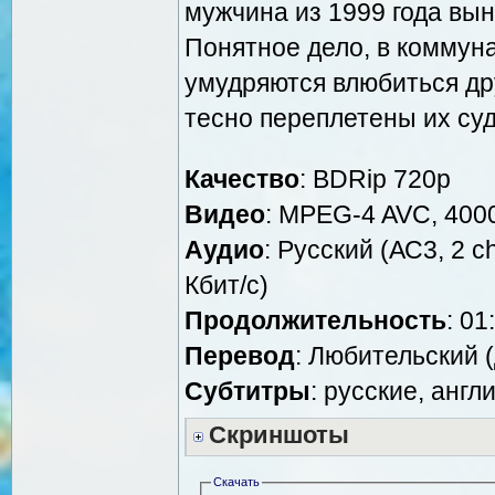
мужчина из 1999 года в
Понятное дело, в коммуна
умудряются влюбиться дру
тесно переплетены их су
Качество
: BDRip 720p
Видео
: MPEG-4 AVC, 4000
Аудио
: Русский (АС3, 2 c
Кбит/с)
Продолжительность
: 01
Перевод
: Любительский 
Cубтитры
: русские, англ
Скриншоты
Скачать