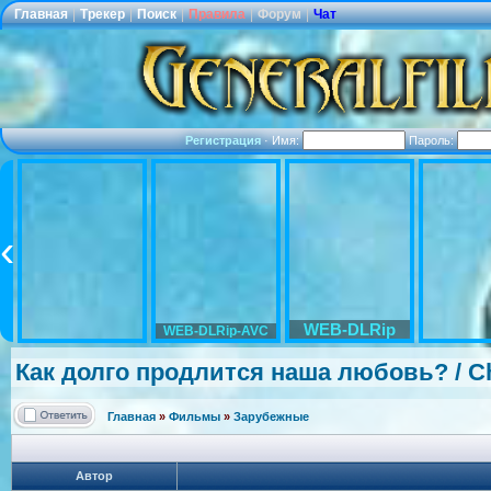
Главная
|
Трекер
|
Поиск
|
Правила
|
Форум
|
Чат
Регистрация
·
Имя:
Пароль:
WEB-DLRip
WEB-DLRip-AVC
Как долго продлится наша любовь? / Cha
Главная
»
Фильмы
»
Зарубежные
Автор