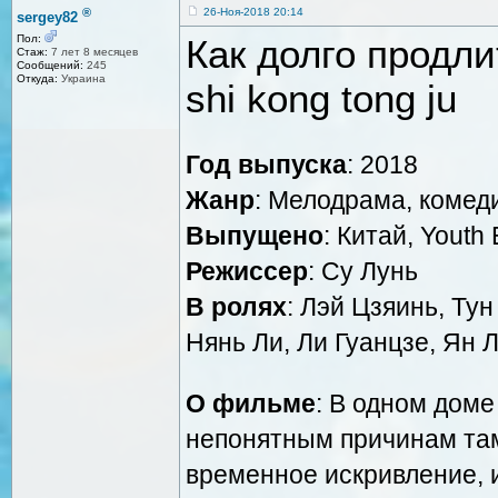
®
26-Ноя-2018 20:14
sergey82
Как долго продл
Пол:
Стаж:
7 лет 8 месяцев
Сообщений:
245
Откуда:
Украина
shi kong tong ju
Год выпуска
: 2018
Жанр
: Мелодрама, комед
Выпущено
: Китай, Youth 
Режиссер
: Су Лунь
В ролях
: Лэй Цзяинь, Ту
Нянь Ли, Ли Гуанцзе, Ян 
О фильме
: В одном доме
непонятным причинам там
временное искривление, и