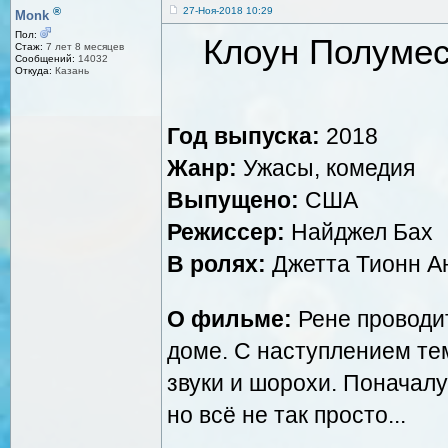
®
27-Ноя-2018 10:29
Monk
Пол:
Клоун Полумес
Стаж:
7 лет 8 месяцев
Сообщений:
14032
Откуда:
Казань
Год выпуска:
2018
Жанр:
Ужасы, комедия
Выпущено:
США
Режиссер:
Найджел Бах
В ролях:
Джетта Тионн А
О фильме:
Рене проводит
доме. С наступлением те
звуки и шорохи. Поначалу
но всё не так просто...