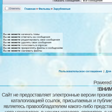
Показать сообщения:
Главная
»
Фильмы
»
Зарубежные
Вы
не можете
начинать темы
Вы
не можете
отвечать на сообщения
Вы
не можете
редактировать свои сообщения
Вы
не можете
удалять свои сообщения
Вы
не можете
голосовать в опросах
Вы
не можете
прикреплять файлы к сообщениям
Вы
не можете
скачивать файлы
Пользовательское соглашение
|
Для
Powered
!ВНИМ
Сайт не предоставляет электронные версии произв
каталогизацией ссылок, присылаемых и публи
являетесь правообладателем какого-либо представ
него находилась в нашем каталоге, свяжитесь с 