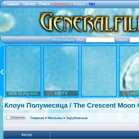
Главная
|
Трекер
|
Поиск
|
Правила
|
Форум
|
Чат
Регистрация
·
Имя:
Пароль:
HDTV
HD
WEB-DLRip-AVC
Клоун Полумесяца / The Crescent Moon 
Главная
»
Фильмы
»
Зарубежные
Автор