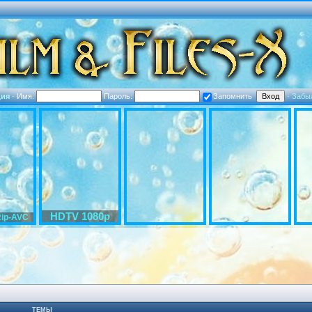
ция
·
Имя:
Пароль:
Запомнить
·
Забы
HDTV 1080p
ip-AVC
ТЕМЫ