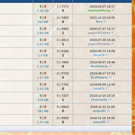
0
|
0
1
|
7571
2023-02-07 18:17
0
HardwareMining
2.36 GB
0
|
0
0
|
5483
2021-12-10 23:52
0
Brux
550 MB
0
|
0
0
|
6862
2020-07-27 15:17
1
papa1951deda
1.83 GB
0
|
0
0
|
4813
2020-07-26 16:40
1
papa1951deda
1.01 GB
0
|
0
0
|
5446
2020-06-24 15:06
1
bond74
1.5 GB
0
|
0
0
|
7884
2019-08-27 19:46
0
BezReklamy
2.15 GB
0
|
0
0
|
5729
2019-08-27 07:54
0
BezReklamy
1.37 GB
0
|
0
0
|
7704
2019-05-09 12:00
0
bond74
3.16 GB
0
|
0
0
|
7427
2018-12-15 23:26
1
Chelovek91
678 MB
0
|
0
0
|
6843
2018-11-22 11:08
0
sergey82
581 MB
0
|
0
0
|
6850
2018-11-19 19:58
0
sergey82
1.37 GB