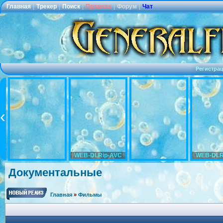
Главная
|
Трекер
|
Поиск
|
Правила
|
Форум
|
Чат
Регистра
WEB-DLRip-AVC
WEB-DLR
Документальные
Главная
»
Фильмы