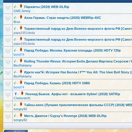
√
·
Паразиты (2019) WEB-DLRip
GMCJimmy
√
·
Анна Герман. Страх нищеты (2020) WEBRip-AVC
Brux
√
·
Торжественны
й парад ко Дню Военно-морск
ого флота РФ [Санкт
papa1951deda
√
·
Торжественны
й парад ко Дню Военно-морск
ого флота РФ [Санкт
papa1951deda
√
·
Парад Победы. Москва. Красная площадь (2020) HDTV 720p
bond74
√
·
Rolling Thunder Revue: История Боба Дилана Мартина Скорсезе / R
BezReklamy
√
·
Идите нах*й: История Уве Болла / F*** You All: The Uwe Boll Story
BezReklamy
√
·
Парад Победы. Казань (2019) HDTV 1080i
bond74
T
·
Леонид Быков. Арфы нет - возьмите бубен! (2018) SATRip
Chelovek91
√
·
Тайны кино (Лучшие приключенчес
кие фильмы СССР) (2018) WE
sergey82
√
·
Месть Джипси / Gypsy's Revenge (2018) WEB-DLRip
sergey82