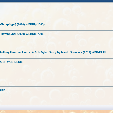
-Петерб
ург] (2020) WEBRip 1080p
-Петерб
ург] (2020) WEBRip 720p
olling Thunder Revue: A Bob Dylan Story by Martin Scorsese (2019) WEB-DLRip
 (2018) WEB-DLRip
BRip