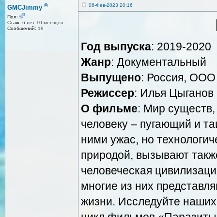
®
06-Фев-2023 20:16
GMCJimmy
Пол:
Стаж:
6 лет 10 месяцев
Сообщений:
19
Год выпуска
: 2019-2020
Жанр
: Документальный
Выпущено
: Россия, ООО
Режиссер
: Илья Цыганов
О фильме
: Мир существ
человеку – пугающий и т
ними ужас, но технологи
природой, вызывают такж
человеческая цивилизация
многие из них представл
жизни. Исследуйте наших
цикл фильмов «Паразиты