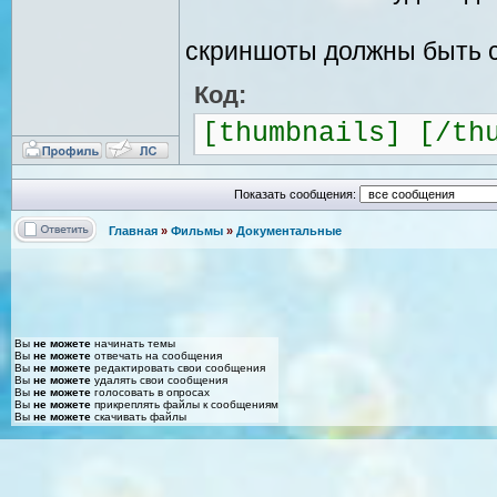
скриншоты должны быть с
Код:
[thumbnails] [/th
Показать сообщения:
Главная
»
Фильмы
»
Документальные
Вы
не можете
начинать темы
Вы
не можете
отвечать на сообщения
Вы
не можете
редактировать свои сообщения
Вы
не можете
удалять свои сообщения
Вы
не можете
голосовать в опросах
Вы
не можете
прикреплять файлы к сообщениям
Вы
не можете
скачивать файлы