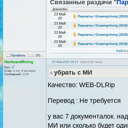
Связанные раздачи "
Па
ДОБАВЛЕН
23 Май
Паразиты / Gisaengchung (2019)
20
23 Май
Паразиты / Gisaengchung (2019
20
23 Май
Паразиты / Gisaengchung (2019)
20
23 Май
Паразиты / Gisaengchung (2019)
20
Найти 
HardwareMining
07-Фев-2023 18:17
(спустя 22 часа)
Пол:
Стаж:
6 лет 9 месяцев
убрать с МИ
Сообщений:
1125
Качество: WEB-DLRip
Перевод : Не требуется
у вас 7 документалок. на
МИ или сколько будет оди