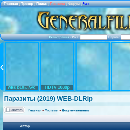
Главная
|
Трекер
|
Поиск
|
Правила
|
Форум
|
Чат
Регистрация
·
Имя:
Пароль:
HDTV 1080p
WEB-DLRip-AVC
Паразиты (2019) WEB-DLRip
Главная
»
Фильмы
»
Документальные
Автор