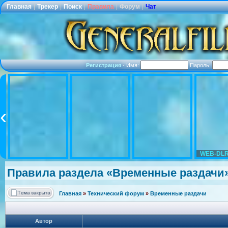
Главная
|
Трекер
|
Поиск
|
Правила
|
Форум
|
Чат
Регистрация
·
Имя:
Пароль:
WEB-DLR
Правила раздела «Временные раздачи
Главная
»
Технический форум
»
Временные раздачи
Автор