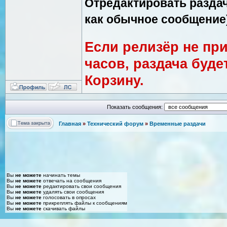
Отредактировать раздачу
как обычное сообщение)
Если релизёр не при
часов, раздача буде
Корзину.
Показать сообщения:
Главная
»
Технический форум
»
Временные раздачи
Вы
не можете
начинать темы
Вы
не можете
отвечать на сообщения
Вы
не можете
редактировать свои сообщения
Вы
не можете
удалять свои сообщения
Вы
не можете
голосовать в опросах
Вы
не можете
прикреплять файлы к сообщениям
Вы
не можете
скачивать файлы