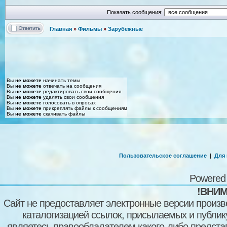
Показать сообщения:
Главная
»
Фильмы
»
Зарубежные
Вы
не можете
начинать темы
Вы
не можете
отвечать на сообщения
Вы
не можете
редактировать свои сообщения
Вы
не можете
удалять свои сообщения
Вы
не можете
голосовать в опросах
Вы
не можете
прикреплять файлы к сообщениям
Вы
не можете
скачивать файлы
Пользовательское соглашение
|
Для
Powered
!ВНИМ
Сайт не предоставляет электронные версии произв
каталогизацией ссылок, присылаемых и публи
являетесь правообладателем какого-либо представ