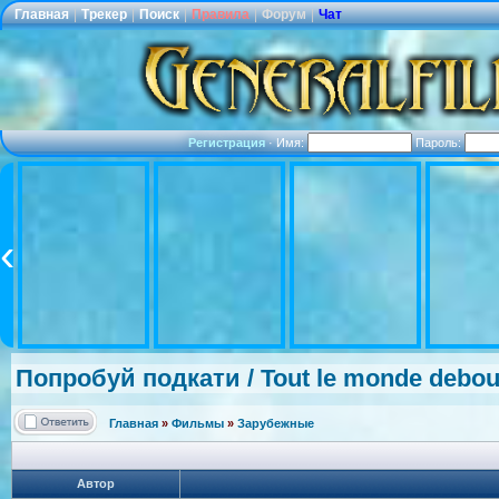
Главная
|
Трекер
|
Поиск
|
Правила
|
Форум
|
Чат
Регистрация
·
Имя:
Пароль:
Попробуй подкати / Tout le monde debout
Главная
»
Фильмы
»
Зарубежные
Автор