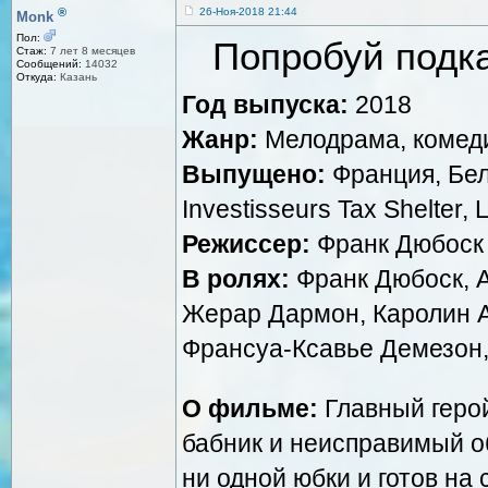
®
26-Ноя-2018 21:44
Monk
Пол:
Попробуй подкат
Стаж:
7 лет 8 месяцев
Сообщений:
14032
Откуда:
Казань
Год выпуска:
2018
Жанр:
Мелодрама, комед
Выпущено:
Франция, Бель
Investisseurs Tax Shelter, 
Режиссер:
Франк Дюбоск
В ролях:
Франк Дюбоск, 
Жерар Дармон, Каролин А
Франсуа-Ксавье Демезон,
О фильме:
Главный геро
бабник и неисправимый о
ни одной юбки и готов на