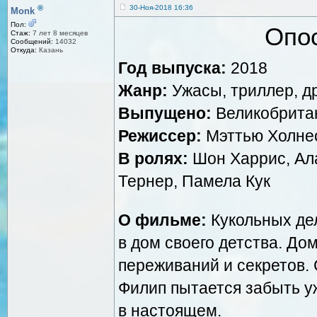
®
30-Ноя-2018 16:36
Monk
Пол:
Опо
Стаж:
7 лет 8 месяцев
Сообщений:
14032
Откуда:
Казань
Год выпуска:
2018
Жанр:
Ужасы, триллер, д
Выпущено:
Великобритани
Режиссер:
Мэттью Холне
В ролях:
Шон Харрис, Ал
Тернер, Памела Кук
О фильме:
Кукольных де
в дом своего детства. До
переживаний и секретов.
Филип пытается забыть у
в настоящем.