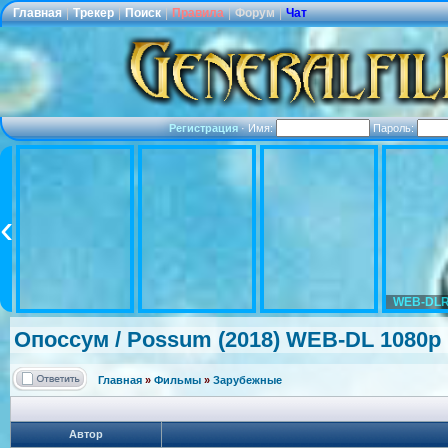
Главная
|
Трекер
|
Поиск
|
Правила
|
Форум
|
Чат
Регистрация
·
Имя:
Пароль:
WEB-DLR
Опоссум / Possum (2018) WEB-DL 1080p
Главная
»
Фильмы
»
Зарубежные
Автор