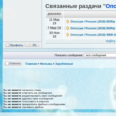
Связанные раздачи "
Оп
ДОБАВЛЕН
11 Мар
Опоссум / Possum (2018) BDRip
19
7 Мар 19
Опоссум / Possum (2018) BDRip
30 Ноя
Опоссум / Possum (2018) WEB-D
18
Найти
Показать сообщения:
Главная
»
Фильмы
»
Зарубежные
Вы
не можете
начинать темы
Вы
не можете
отвечать на сообщения
Вы
не можете
редактировать свои сообщения
Вы
не можете
удалять свои сообщения
Вы
не можете
голосовать в опросах
Вы
не можете
прикреплять файлы к сообщениям
Вы
не можете
скачивать файлы