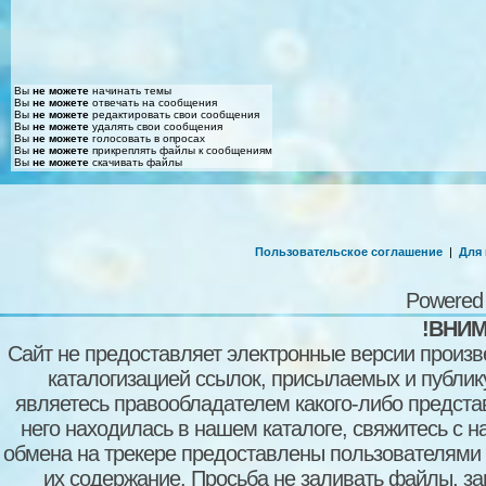
Вы
не можете
начинать темы
Вы
не можете
отвечать на сообщения
Вы
не можете
редактировать свои сообщения
Вы
не можете
удалять свои сообщения
Вы
не можете
голосовать в опросах
Вы
не можете
прикреплять файлы к сообщениям
Вы
не можете
скачивать файлы
Пользовательское соглашение
|
Для
Powered
!ВНИМ
Сайт не предоставляет электронные версии произв
каталогизацией ссылок, присылаемых и публи
являетесь правообладателем какого-либо представ
него находилась в нашем каталоге, свяжитесь с 
обмена на трекере предоставлены пользователями с
их содержание. Просьба не заливать файлы, з