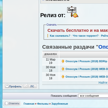
Релиз от:
Скачать
Скачать бесплатно и на ма
Как скачивать?
·
Что такое торрент?
·
Рейт
Связанные раздачи "
Оп
ДОБАВЛЕН
11 Мар
Опоссум / Possum (2018) BDRip
19
30 Ноя
Опоссум / Possum (2018) WEB-D
18
30 Ноя
Опоссум / Possum (2018) WEB-D
18
Найти
Показать сообщения:
Главная
»
Фильмы
»
Зарубежные