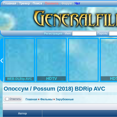
Главная
|
Трекер
|
Поиск
|
Правила
|
Форум
|
Чат
Регистрация
·
Имя:
Пароль:
HDTV
HD
WEB-DLRip-AVC
Опоссум / Possum (2018) BDRip AVC
Главная
»
Фильмы
»
Зарубежные
Автор