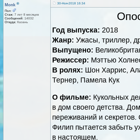
®
30-Ноя-2018 16:34
Monk
Пол:
Опо
Стаж:
7 лет 8 месяцев
Сообщений:
14032
Откуда:
Казань
Год выпуска:
2018
Жанр:
Ужасы, триллер, д
Выпущено:
Великобритани
Режиссер:
Мэттью Холне
В ролях:
Шон Харрис, Ал
Тернер, Памела Кук
О фильме:
Кукольных де
в дом своего детства. До
переживаний и секретов.
Филип пытается забыть у
в настоящем.