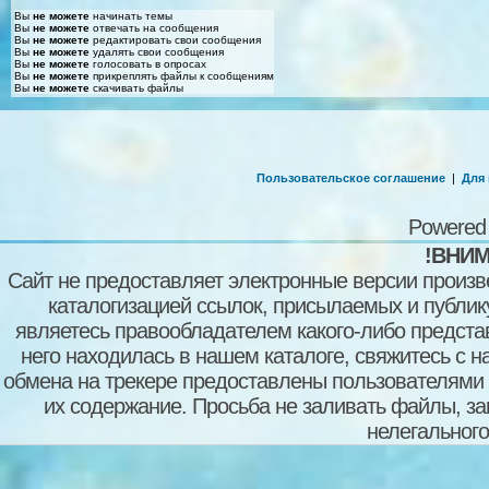
Вы
не можете
начинать темы
Вы
не можете
отвечать на сообщения
Вы
не можете
редактировать свои сообщения
Вы
не можете
удалять свои сообщения
Вы
не можете
голосовать в опросах
Вы
не можете
прикреплять файлы к сообщениям
Вы
не можете
скачивать файлы
Пользовательское соглашение
|
Для
Powered
!ВНИМ
Сайт не предоставляет электронные версии произв
каталогизацией ссылок, присылаемых и публи
являетесь правообладателем какого-либо представ
него находилась в нашем каталоге, свяжитесь с 
обмена на трекере предоставлены пользователями с
их содержание. Просьба не заливать файлы, з
нелегального