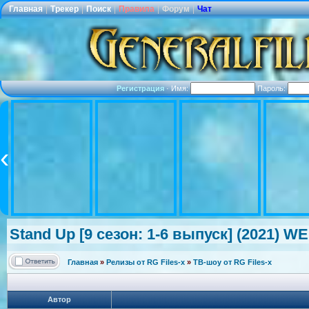
Главная
|
Трекер
|
Поиск
|
Правила
|
Форум
|
Чат
Регистрация
·
Имя:
Пароль:
Stand Up [9 сезон: 1-6 выпуск] (2021) WE
Главная
»
Релизы от RG Files-x
»
ТВ-шоу от RG Files-x
Автор