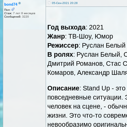
®
05-Сен-2021 20:28
bond74
Пол:
Стаж:
7 лет 8 месяцев
Сообщений:
3220
Год выхода
: 2021
Жанр
: ТВ-Шоу, Юмор
Режиссер
: Руслан Белый
В ролях
: Руслан Белый,
Дмитрий Романов, Стас С
Комаров, Александр Шал
Описание
: Stand Up - эт
повседневные ситуации. 
человек на сцене, - обыч
жизни. Это что-то соврем
невообразимо оригинальн