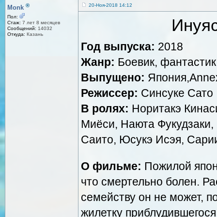
®
20-Ноя-2018 14:12
Monk
Пол:
Инуяс
Стаж:
7 лет 8 месяцев
Сообщений:
14032
Откуда:
Казань
Год выпуска:
2018
Жанр:
Боевик, фантастик
Выпущено:
Япония,Annex D
Режиссер:
Синсуке Сато
В ролях:
Норитакэ Кинаси
Миёси, Наюта Фукудзаки,
Саито, Юсукэ Исэя, Сари
О фильме:
Пожилой японе
что смертельно болен. Р
семейству он не может, п
жилетку приблудившегося 