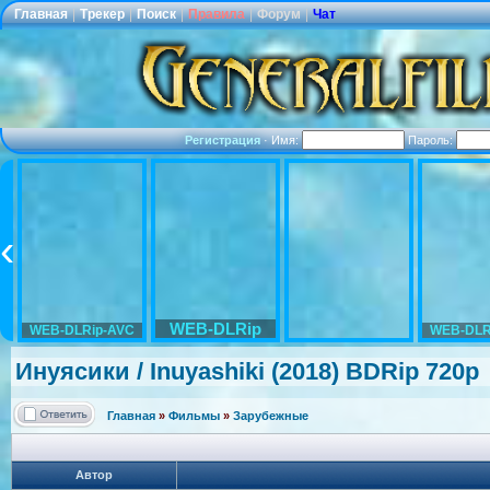
Главная
|
Трекер
|
Поиск
|
Правила
|
Форум
|
Чат
Регистрация
·
Имя:
Пароль:
WEB-DLRip
WEB-DLRip-AVC
WEB-DLR
Инуясики / Inuyashiki (2018) BDRip 720p
Главная
»
Фильмы
»
Зарубежные
Автор