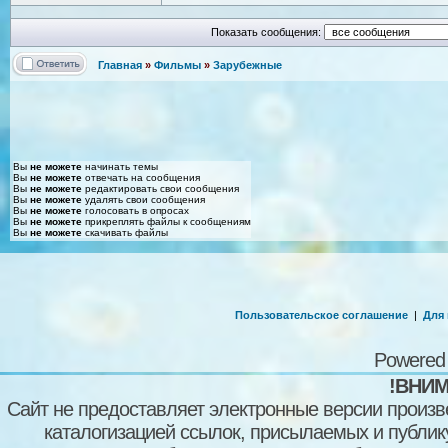
Показать сообщения:
Главная
»
Фильмы
»
Зарубежные
Вы
не можете
начинать темы
Вы
не можете
отвечать на сообщения
Вы
не можете
редактировать свои сообщения
Вы
не можете
удалять свои сообщения
Вы
не можете
голосовать в опросах
Вы
не можете
прикреплять файлы к сообщениям
Вы
не можете
скачивать файлы
Пользовательское соглашение
|
Для
Powered
!ВНИМ
Сайт не предоставляет электронные версии произв
каталогизацией ссылок, присылаемых и публи