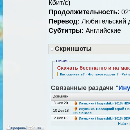
Кбит/с)
Продолжительность:
02:
Перевод:
Любительский 
Субтитры:
Английские
Скриншоты
Скачать
Скачать бесплатно и на ма
Как скачивать?
·
Что такое торрент?
·
Рейт
Связанные раздачи "
Ину
ДОБАВЛЕН
3 Фев 20
Инуясики / Inuyashiki (2018) 
Инуясики. Последний герой / Inu
10 Дек 18
StudioBand
2 Дек 18
Инуясики / Inuyashiki (2018) BD
Найти 