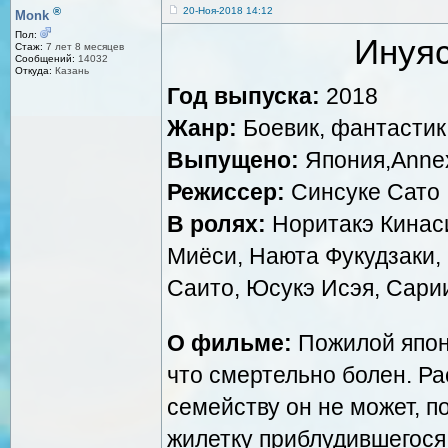
®
20-Ноя-2018 14:12
Monk
Пол:
Инуяс
Стаж:
7 лет 8 месяцев
Сообщений:
14032
Откуда:
Казань
Год выпуска:
2018
Жанр:
Боевик, фантастик
Выпущено:
Япония,Annex D
Режиссер:
Синсуке Сато
В ролях:
Норитакэ Кинаси
Миёси, Наюта Фукудзаки,
Саито, Юсукэ Исэя, Сари
О фильме:
Пожилой японе
что смертельно болен. Р
семейству он не может, п
жилетку приблудившегося 