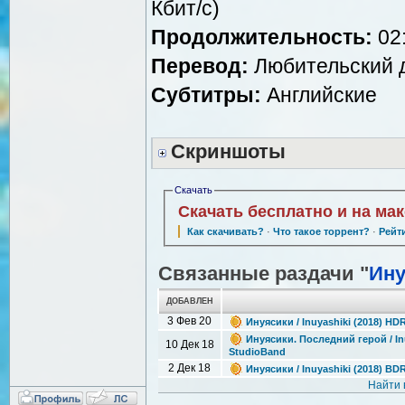
Кбит/с)
Продолжительность:
02:
Перевод:
Любительский 
Субтитры:
Английские
Скриншоты
Скачать
Скачать бесплатно и на ма
Как скачивать?
·
Что такое торрент?
·
Рейт
Связанные раздачи "
Ину
ДОБАВЛЕН
3 Фев 20
Инуясики / Inuyashiki (2018) 
Инуясики. Последний герой / Inu
10 Дек 18
StudioBand
2 Дек 18
Инуясики / Inuyashiki (2018) BD
Найти 