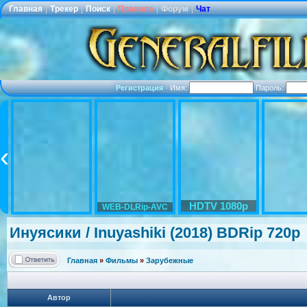
Главная
|
Трекер
|
Поиск
|
Правила
|
Форум
|
Чат
Регистрация
·
Имя:
Пароль:
HDTV 1080p
WEB-DLRip-AVC
Инуясики / Inuyashiki (2018) BDRip 720p
Главная
»
Фильмы
»
Зарубежные
Автор