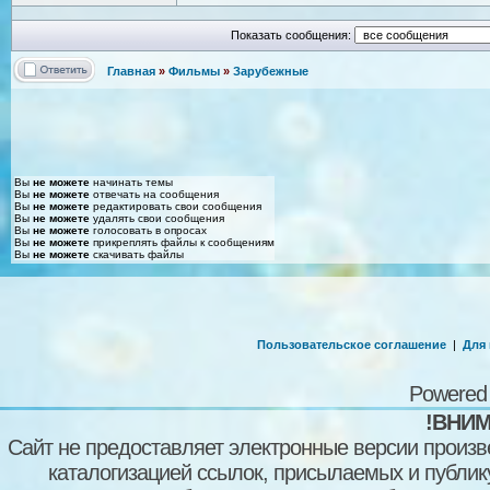
Показать сообщения:
Главная
»
Фильмы
»
Зарубежные
Вы
не можете
начинать темы
Вы
не можете
отвечать на сообщения
Вы
не можете
редактировать свои сообщения
Вы
не можете
удалять свои сообщения
Вы
не можете
голосовать в опросах
Вы
не можете
прикреплять файлы к сообщениям
Вы
не можете
скачивать файлы
Пользовательское соглашение
|
Для
Powered
!ВНИМ
Сайт не предоставляет электронные версии произв
каталогизацией ссылок, присылаемых и публи