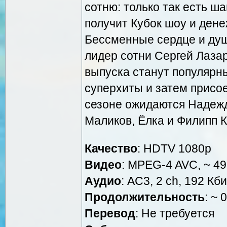
сотню: только так есть ш
получит Кубок шоу и дене
Бессменные сердце и душ
лидер сотни Сергей Лаза
выпуска станут популярн
суперхиты и затем присое
сезоне ожидаются Надежд
Маликов, Ёлка и Филипп К
Качество
: HDTV 1080р
Видео
: MPEG-4 AVC, ~ 49
Аудио
: AC3, 2 ch, 192 Кби
Продолжительность
: ~ 
Перевод
: Не требуется