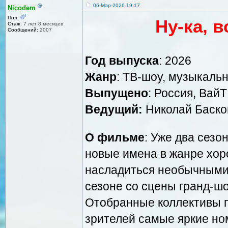
®
06-Мар-2026 19:17
Nicodem
Пол:
Ну-ка, 
Стаж:
7 лет 8 месяцев
Сообщений:
2007
Год выпуска
: 2026
Жанр
: ТВ-шоу, музыкаль
Выпущено
: Россия, Вай
Ведущий:
Николай Баско
О фильме
: Уже два сезо
новые имена в жанре хор
насладиться необычными
сезоне со сцены гранд-шо
Отобранные коллективы п
зрителей самые яркие ном