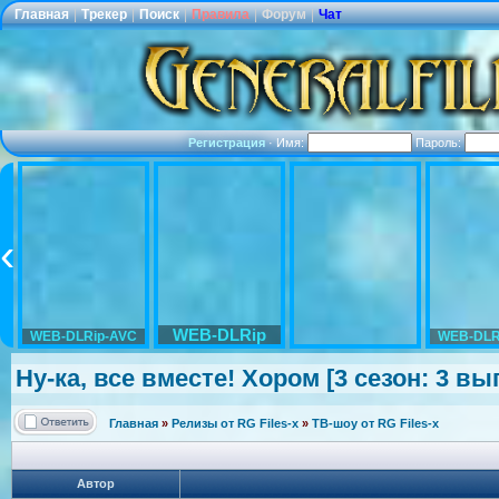
Главная
|
Трекер
|
Поиск
|
Правила
|
Форум
|
Чат
Регистрация
·
Имя:
Пароль:
WEB-DLRip
WEB-DLRip-AVC
WEB-DLR
Ну-ка, все вместе! Хором [3 сезон: 3 вып
Главная
»
Релизы от RG Files-x
»
ТВ-шоу от RG Files-x
Автор