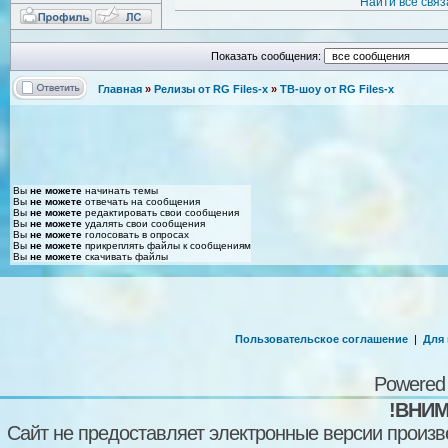
Найти все свя
Показать сообщения:
Главная
»
Релизы от RG Files-x
»
ТВ-шоу от RG Files-x
Вы
не можете
начинать темы
Вы
не можете
отвечать на сообщения
Вы
не можете
редактировать свои сообщения
Вы
не можете
удалять свои сообщения
Вы
не можете
голосовать в опросах
Вы
не можете
прикреплять файлы к сообщениям
Вы
не можете
скачивать файлы
Пользовательское соглашение
|
Для
Powered
!ВНИМ
Сайт не предоставляет электронные версии произв