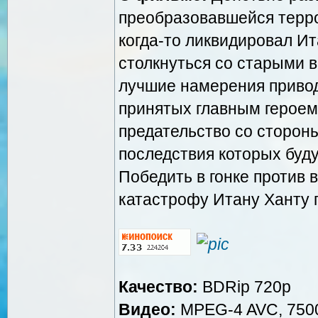
преобразовавшейся терро
когда-то ликвидировал Ит
столкнуться со старыми в
лучшие намерения приводя
принятых главным героем
предательство со стороны
последствия которых буд
Победить в гонке против
катастрофу Итану Ханту 
Качество:
BDRip 720p
Видео:
MPEG-4 AVC, 7500