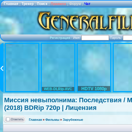
Главная
|
Трекер
|
Поиск
|
Правила
|
Форум
|
Чат
Регистрация
·
Имя:
Пароль:
HDTV 1080p
WEB-DLRip-AVC
Миссия невыполнима:
Последствия / Mis
(2018) BDRip 720p | Лицензия
Главная
»
Фильмы
»
Зарубежные