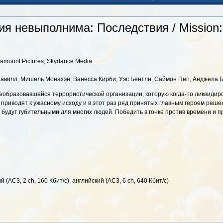
я невыполнима: Последствия / Mission: I
amount Pictures, Skydance Media
и Кавилл, Мишель Монахэн, Ванесса Кирби, Уэс Бентли, Саймон Пегг, Анджела Б
еобразовавшейся террористической организации, которую когда-то ликвидиров
приводят к ужасному исходу и в этот раз ряд принятых главным героем реше
 будут губительными для многих людей. Победить в гонке против времени и
й (AC3, 2 ch, 160 Кбит/c), английский (AC3, 6 ch, 640 Кбит/с)