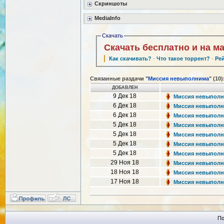
Скриншоты
MediaInfo
Скачать
Скачать бесплатно и на м
Как скачивать?
·
Что такое торрент?
·
Ре
Связанные раздачи "
Миссия невыполнима
" (10)
ДОБАВЛЕН
9 Дек 18
Миссия невыполним
6 Дек 18
Миссия невыполним
6 Дек 18
Миссия невыполним
5 Дек 18
Миссия невыполним
5 Дек 18
Миссия невыполним
5 Дек 18
Миссия невыполним
5 Дек 18
Миссия невыполним
29 Ноя 18
Миссия невыполним
18 Ноя 18
Миссия невыполним
17 Ноя 18
Миссия невыполнима
По