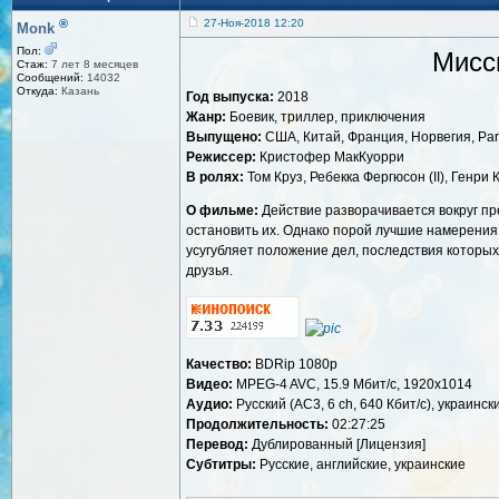
®
27-Ноя-2018 12:20
Monk
Пол:
Мисси
Стаж:
7 лет 8 месяцев
Сообщений:
14032
Откуда:
Казань
Год выпуска:
2018
Жанр:
Боевик, триллер, приключения
Выпущено:
США, Китай, Франция, Норвегия, Par
Режиссер:
Кристофер МакКуорри
В ролях:
Том Круз, Ребекка Фергюсон (II), Генр
О фильме:
Действие разворачивается вокруг пр
остановить их. Однако порой лучшие намерения 
усугубляет положение дел, последствия которых
друзья.
Качество:
BDRip 1080p
Видео:
MPEG-4 AVC, 15.9 Mбит/с, 1920x1014
Аудио:
Русский (AC3, 6 ch, 640 Кбит/с), украински
Продолжительность:
02:27:25
Перевод:
Дублированный [Лицензия]
Субтитры:
Русские, английские, украинские