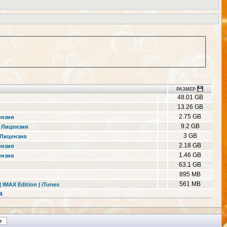
РАЗМЕР
48.01 GB
13.26 GB
2.75 GB
ензия
9.2 GB
| Лицензия
3 GB
| Лицензия
2.18 GB
ензия
1.46 GB
ензия
63.1 GB
895 MB
561 MB
 IMAX Edition | iTunes
а