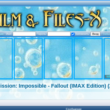
ция
·
Имя:
Пароль:
Запомнить
·
Забы
WE
sion: Impossible - Fallout (IMAX Edition)
Сообщение