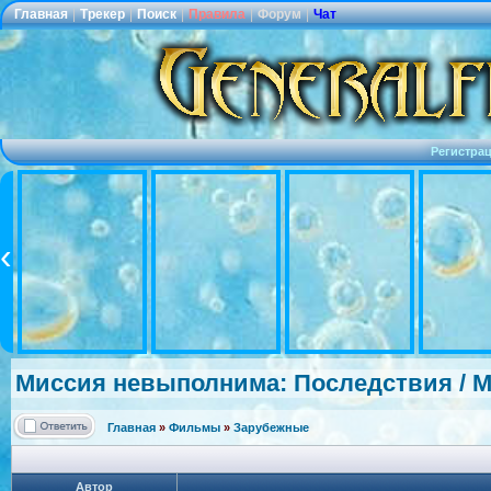
Главная
|
Трекер
|
Поиск
|
Правила
|
Форум
|
Чат
Регистра
Миссия невыполнима:
Последствия / Mis
Главная
»
Фильмы
»
Зарубежные
Автор