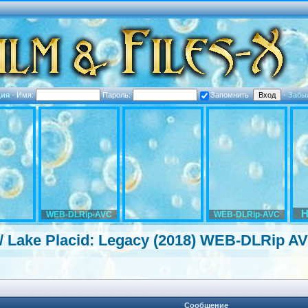
ция
·
Имя:
Пароль:
Запомнить
·
Забы
H
WEB-DLRip-AVC
WEB-DLRip-AVC
 Lake Placid: Legacy (2018) WEB-DLRip AV
Сообщение