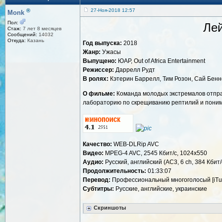
®
27-Ноя-2018 12:57
Monk
Пол:
Лей
Стаж:
7 лет 8 месяцев
Сообщений:
14032
Откуда:
Казань
Год выпуска:
2018
Жанр:
Ужасы
Выпущено:
ЮАР, Out of Africa Entertainment
Режиссер:
Даррелл Рудт
В ролях:
Кэтерин Баррелл, Тим Розон, Сай Бенне
О фильме:
Команда молодых экстремалов отправ
лабораторию по скрещиванию рептилий и понима
Качество:
WEB-DLRip AVC
Видео:
MPEG-4 AVC, 2545 Кбит/с, 1024x550
Аудио:
Русский, английский (AC3, 6 ch, 384 Кбит/
Продолжительность:
01:33:07
Перевод:
Профессиональный многоголосый [iTu
Субтитры:
Русские, английские, украинские
Скриншоты