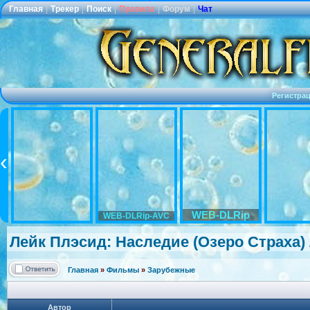
Главная
|
Трекер
|
Поиск
|
Правила
|
Форум
|
Чат
Регистра
WEB-DLRip
WEB-DLRip-AVC
Лейк Плэсид: Наследие (Озеро Страха) /
Главная
»
Фильмы
»
Зарубежные
Автор