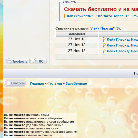
Скачать
Скачать бесплатно и на м
Как скачивать?
·
Что такое торрент?
·
Ре
Связанные раздачи "
Лейк Плэсид
" (3):
ДОБАВЛЕН
27 Ноя 18
Лейк Плэсид: Насл
27 Ноя 18
Лейк Плэсид: Насл
27 Ноя 18
Лейк Плэсид: Насл
По
Главная
»
Фильмы
»
Зарубежные
Вы
не можете
начинать темы
Вы
не можете
отвечать на сообщения
Вы
не можете
редактировать свои сообщения
Вы
не можете
удалять свои сообщения
Вы
не можете
голосовать в опросах
Вы
не можете
прикреплять файлы к сообщениям
Вы
не можете
скачивать файлы