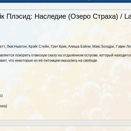
к Плэсид: Наследие (Озеро Страха) / La
тт, Люк Ньютон, Крэйг Стейн, Грег Крик, Алиша Бэйли, Макс Болдри, Гэвин Л
ляется покорить отвесную скалу на отдалённом острове, который находитс
ют, что некоторые из её питомцев оказались на свободе.
с)
nes]