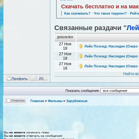
Скачать бесплатно и на ма
Как скачивать?
·
Что такое торрент?
·
Рейт
Связанные раздачи "
Лей
ДОБАВЛЕН
27 Ноя
Лейк Плэсид: Наследие (Озеро Ст
18
27 Ноя
Лейк Плэсид: Наследие (Озеро С
18
27 Ноя
Лейк Плэсид: Наследие (Озеро Ст
18
Найти в
Показать сообщения:
Главная
»
Фильмы
»
Зарубежные
Вы
не можете
начинать темы
Вы
не можете
отвечать на сообщения