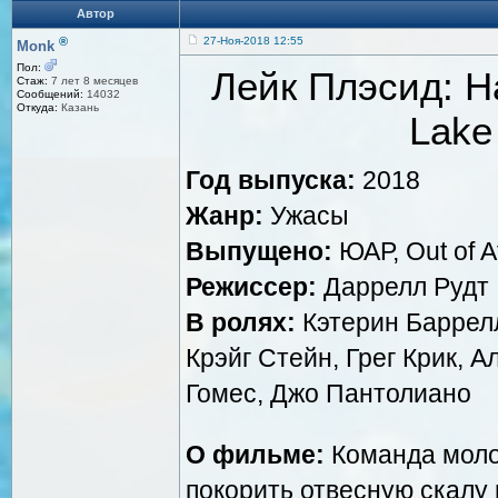
Автор
®
27-Ноя-2018 12:55
Monk
Пол:
Лейк Плэсид: Н
Стаж:
7 лет 8 месяцев
Сообщений:
14032
Откуда:
Казань
Lake
Год выпуска:
2018
Жанр:
Ужасы
Выпущено:
ЮАР, Out of A
Режиссер:
Даррелл Рудт
В ролях:
Кэтерин Баррелл
Крэйг Стейн, Грег Крик, 
Гомес, Джо Пантолиано
О фильме:
Команда моло
покорить отвесную скалу