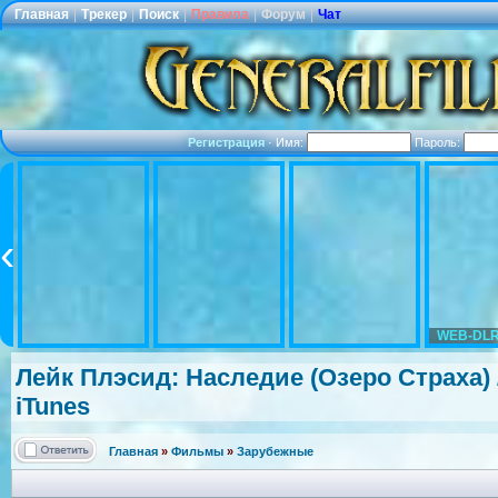
Главная
|
Трекер
|
Поиск
|
Правила
|
Форум
|
Чат
Регистрация
·
Имя:
Пароль:
WEB-DLR
Лейк Плэсид: Наследие (Озеро Страха) /
iTunes
Главная
»
Фильмы
»
Зарубежные