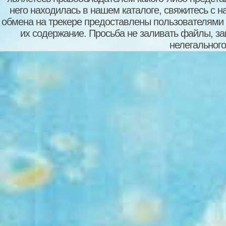
него находилась в нашем каталоге, свяжитесь с 
обмена на трекере предоставлены пользователями с
их содержание. Просьба не заливать файлы, з
нелегального