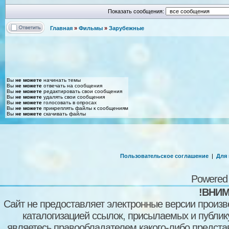
Показать сообщения:
Главная
»
Фильмы
»
Зарубежные
Вы
не можете
начинать темы
Вы
не можете
отвечать на сообщения
Вы
не можете
редактировать свои сообщения
Вы
не можете
удалять свои сообщения
Вы
не можете
голосовать в опросах
Вы
не можете
прикреплять файлы к сообщениям
Вы
не можете
скачивать файлы
Пользовательское соглашение
|
Для
Powered
!ВНИМ
Сайт не предоставляет электронные версии произв
каталогизацией ссылок, присылаемых и публи
являетесь правообладателем какого-либо представ