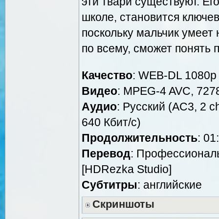
эти твари существуют. Его
школе, становится ключев
поскольку мальчик умеет 
по всему, сможет понять 
Качество
: WEB-DL 1080p
Видео
: MPEG-4 AVC, 7278
Аудио
: Русский (AC3, 2 c
640 Кбит/с)
Продолжительность
: 01
Перевод
: Профессионал
[HDRezka Studio]
Cубтитры
: английские
Скриншоты