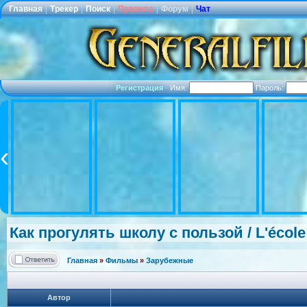
Главная
|
Трекер
|
Поиск
|
Правила
|
Форум
|
Чат
Регистрация
·
Имя:
Пароль:
Как прогулять школу с пользой / L'école
Главная
»
Фильмы
»
Зарубежные
Автор