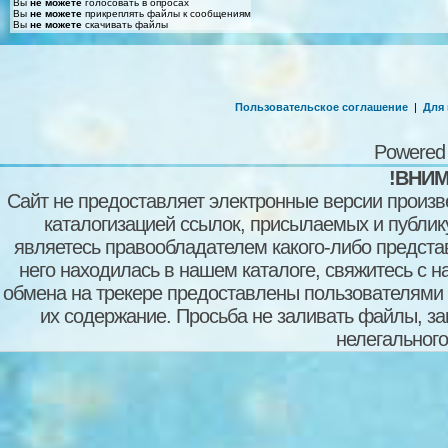
Вы
не можете
голосовать в опросах
Вы
не можете
прикреплять файлы к сообщениям
Вы
не можете
скачивать файлы
Пользовательское соглашение
|
Для
Powered
!ВНИМ
Сайт не предоставляет электронные версии произв
каталогизацией ссылок, присылаемых и публи
являетесь правообладателем какого-либо представ
него находилась в нашем каталоге, свяжитесь с 
обмена на трекере предоставлены пользователями с
их содержание. Просьба не заливать файлы, з
нелегального