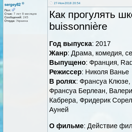
®
27-Ноя-2018 20:54
sergey82
Как прогулять шко
Пол:
Стаж:
7 лет 8 месяцев
Сообщений:
245
Откуда:
Украина
buissonnière
Год выпуска
: 2017
Жанр
: Драма, комедия, 
Выпущено
: Франция, Rad
Режиссер
: Николя Ванье
В ролях
: Франсуа Клюзе,
Франсуа Берлеан, Валери
Кабрера, Фридерик Сорел
Ауней
О фильме
: Действие фил