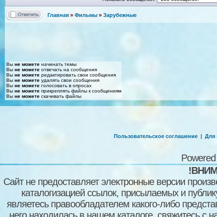
Главная
»
Фильмы
»
Зарубежные
Вы
не можете
начинать темы
Вы
не можете
отвечать на сообщения
Вы
не можете
редактировать свои сообщения
Вы
не можете
удалять свои сообщения
Вы
не можете
голосовать в опросах
Вы
не можете
прикреплять файлы к сообщениям
Вы
не можете
скачивать файлы
Пользовательское соглашение
|
Для
Powered
!ВНИМ
Сайт не предоставляет электронные версии произв
каталогизацией ссылок, присылаемых и публи
являетесь правообладателем какого-либо представ
него находилась в нашем каталоге, свяжитесь с 