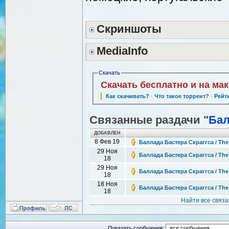
Скриншоты
MediaInfo
Скачать
Скачать бесплатно и на ма
Как скачивать?
·
Что такое торрент?
·
Рейт
Связанные раздачи "
Бал
ДОБАВЛЕН
8 Фев 19
Баллада Бастера Скраггса / The
29 Ноя
Баллада Бастера Скраггса / The
18
29 Ноя
Баллада Бастера Скраггса / The
18
18 Ноя
Баллада Бастера Скраггса / The
18
Найти все связ
Показать сообщения: