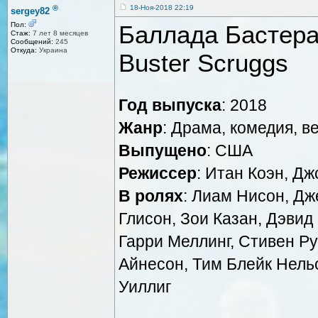
®
18-Ноя-2018 22:19
sergey82
Баллада Бастера 
Пол:
Стаж:
7 лет 8 месяцев
Сообщений:
245
Откуда:
Украина
Buster Scruggs
Год выпуска
: 2018
Жанр
: Драма, комедия, в
Выпущено
: США
Режиссер
: Итан Коэн, Дж
В ролях
: Лиам Нисон, Д
Глисон, Зои Казан, Дэвид
Гарри Меллинг, Стивен Ру
Айнесон, Тим Блейк Нельс
Уиллиг