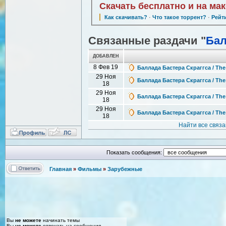
Скачать бесплатно и на ма
Как скачивать?
·
Что такое торрент?
·
Рейт
Связанные раздачи "
Бал
ДОБАВЛЕН
8 Фев 19
Баллада Бастера Скраггса / The
29 Ноя
Баллада Бастера Скраггса / The
18
29 Ноя
Баллада Бастера Скраггса / The
18
29 Ноя
Баллада Бастера Скраггса / The
18
Найти все связ
Показать сообщения:
Главная
»
Фильмы
»
Зарубежные
Вы
не можете
начинать темы
Вы
не можете
отвечать на сообщения