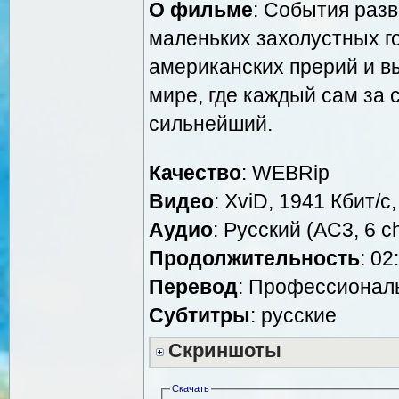
О фильме
: События раз
маленьких захолустных г
американских прерий и в
мире, где каждый сам за 
сильнейший.
Качество
: WEBRip
Видео
: XviD, 1941 Кбит/с
Аудио
: Русский (AC3, 6 c
Продолжительность
: 02
Перевод
: Профессионал
Cубтитры
: русские
Скриншоты
Скачать