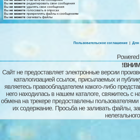
Вы
не можете
редактировать свои сообщения
Вы
не можете
удалять свои сообщения
Вы
не можете
голосовать в опросах
Вы
не можете
прикреплять файлы к сообщениям
Вы
не можете
скачивать файлы
Пользовательское соглашение
|
Для
Powered
!ВНИМ
Сайт не предоставляет электронные версии произв
каталогизацией ссылок, присылаемых и публи
являетесь правообладателем какого-либо представ
него находилась в нашем каталоге, свяжитесь с 
обмена на трекере предоставлены пользователями с
их содержание. Просьба не заливать файлы, з
нелегального