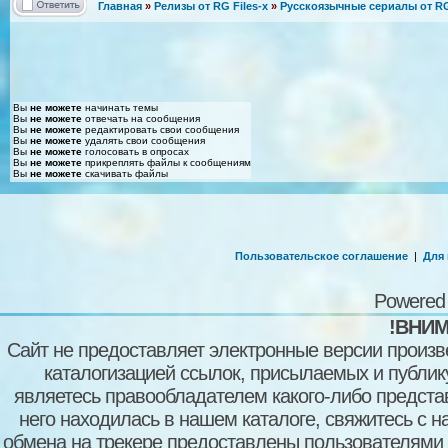
Главная
»
Релизы от RG Files-x
»
Русскоязычные сериалы от RG 
Вы
не можете
начинать темы
Вы
не можете
отвечать на сообщения
Вы
не можете
редактировать свои сообщения
Вы
не можете
удалять свои сообщения
Вы
не можете
голосовать в опросах
Вы
не можете
прикреплять файлы к сообщениям
Вы
не можете
скачивать файлы
Пользовательское соглашение
|
Для
Powered
!ВНИМ
Сайт не предоставляет электронные версии произв
каталогизацией ссылок, присылаемых и публи
являетесь правообладателем какого-либо представ
него находилась в нашем каталоге, свяжитесь с 
обмена на трекере предоставлены пользователями с