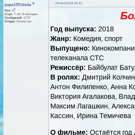
®
29-Ноя-2018 20:41
papa1951deda
Пол:
Бо
Стаж:
7 лет 8 месяцев
Сообщений:
1727
Откуда:
Казахстан
Год выпуска:
2018
Жанр:
Комедия, спорт
Выпущено:
Кинокомпания
телеканала СТС
Режиссёр:
Байбулат Бату
В ролях:
Дмитрий Колчин,
Антон Филипенко, Анна Ко
Виктория Агалакова, Влад
Максим Лагашкин, Алекса
Кассин, Ирина Темичева
О фильме:
Остаётся год 