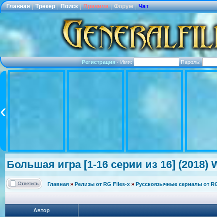
Главная
|
Трекер
|
Поиск
|
Правила
|
Форум
|
Чат
Регистрация
·
Имя:
Пароль:
Большая игра [1-16 серии из 16] (2018) 
Главная
»
Релизы от RG Files-x
»
Русскоязычные сериалы от RG 
Автор