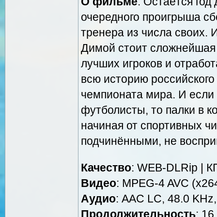
О фильме
: Остаётся год
очередного проигрыша с
тренера из числа своих.
Димой стоит сложнейшая 
лучших игроков и отработ
всю историю российского
чемпионата мира. И если
футболисты, то палки в ко
начиная от спортивных чи
подчинёнными, не воспр
Качество
: WEB-DLRip | К
Видео
: MPEG-4 AVC (x264
Аудио
: AAC LC, 48.0 KHz,
Продолжительность
: 16