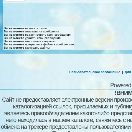
Вы
не можете
начинать темы
Вы
не можете
отвечать на сообщения
Вы
не можете
редактировать свои сообщения
Вы
не можете
удалять свои сообщения
Вы
не можете
голосовать в опросах
Вы
не можете
прикреплять файлы к сообщениям
Вы
не можете
скачивать файлы
Пользовательское соглашение
|
Для
Powered
!ВНИМ
Сайт не предоставляет электронные версии произв
каталогизацией ссылок, присылаемых и публи
являетесь правообладателем какого-либо представ
него находилась в нашем каталоге, свяжитесь с 
обмена на трекере предоставлены пользователями с