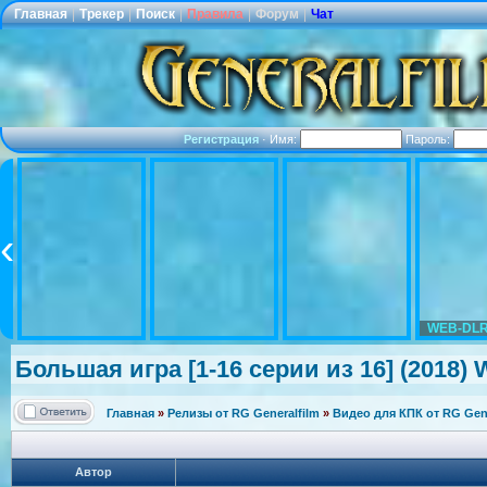
Главная
|
Трекер
|
Поиск
|
Правила
|
Форум
|
Чат
Регистрация
·
Имя:
Пароль:
WEB-DLR
Большая игра [1-16 серии из 16] (2018) 
Главная
»
Релизы от RG Generalfilm
»
Видео для КПК от RG Gene
Автор