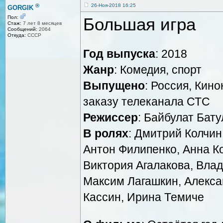
®
26-Ноя-2018 16:25
GORGIK
Большая игра
Пол:
Стаж:
7 лет 8 месяцев
Сообщений:
2064
Откуда:
СССР
Год выпуска
: 2018
Жанр
: Комедия, спорт
Выпущено
: Россия, Кин
заказу телеканала СТС
Режиссер
: Байбулат Бат
В ролях
: Дмитрий Колчин
Антон Филипенко, Анна Ко
Виктория Агалакова, Влад
Максим Лагашкин, Алекса
Кассин, Ирина Темиче