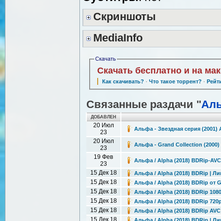
Скриншоты
MediaInfo
Скачать
Скачать бесплатно и на ма
Как скачивать?
·
Что такое торрент?
·
Рейт
Связанные раздачи "
Ал
ДОБАВЛЕН
20 Июл
Альфа - Звездная серия (2001)
23
20 Июл
Альфа - Grand Collection (2000
23
19 Фев
Альфа / Alpha (2018) BDRip-AVC
23
15 Дек 18
Альфа / Alpha (2018) BDRip | Л
15 Дек 18
Альфа / Alpha (2018) BDRip от G
15 Дек 18
Альфа / Alpha (2018) BDRip 108
15 Дек 18
Альфа / Alpha (2018) BDRip 720
15 Дек 18
Альфа / Alpha (2018) BDRip AVC
15 Дек 18
Альфа / Alpha (2018) BDRip | Л