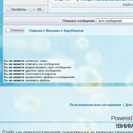
Найти
Показать сообщения:
Главная
»
Фильмы
»
Зарубежные
Вы
не можете
начинать темы
Вы
не можете
отвечать на сообщения
Вы
не можете
редактировать свои сообщения
Вы
не можете
удалять свои сообщения
Вы
не можете
голосовать в опросах
Вы
не можете
прикреплять файлы к сообщениям
Вы
не можете
скачивать файлы
Пользовательское соглашение
|
Для
Powered
!ВНИМ
Сайт не предоставляет электронные версии произв