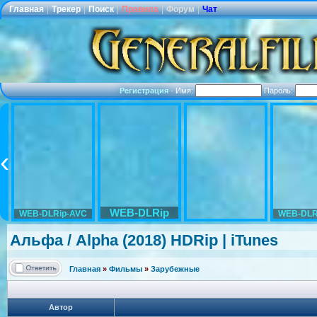
Главная
|
Трекер
|
Поиск
|
Правила
|
Форум
|
Чат
Регистрация
·
Имя:
Пароль:
WEB-DLRip
WEB-DLRip-AVC
WEB-DLR
Альфа / Alpha (2018) HDRip | iTunes
Главная
»
Фильмы
»
Зарубежные
Автор