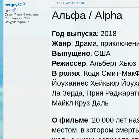
®
18-Ноя-2018 21:09
sergey82
Альфа / Alpha
Пол:
Стаж:
7 лет 8 месяцев
Сообщений:
245
Откуда:
Украина
Год выпуска
: 2018
Жанр
: Драма, приключен
Выпущено
: США
Режиссер
: Альберт Хьюз
В ролях
: Коди Смит-МакФ
Йоуханнес Хёйкьюр Йоуха
Ла Зерда, Прия Раджаратн
Майкл Круз Даль
О фильме
: 20 000 лет 
местом, в котором смерт