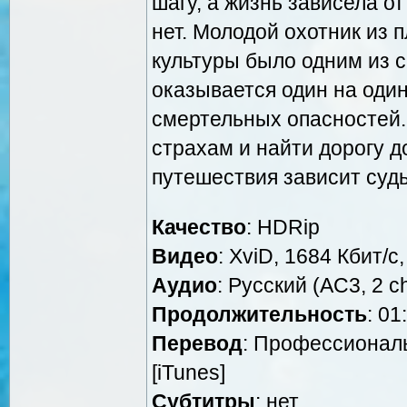
шагу, а жизнь зависела от
нет. Молодой охотник из 
культуры было одним из 
оказывается один на оди
смертельных опасностей.
страхам и найти дорогу д
путешествия зависит судь
Качество
: HDRip
Видео
: XviD, 1684 Кбит/с
Аудио
: Русский (AC3, 2 c
Продолжительность
: 01
Перевод
: Профессионал
[iTunes]
Cубтитры
: нет