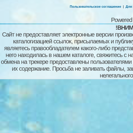
Пользовательское соглашение
|
Для
Powered
!ВНИМ
Сайт не предоставляет электронные версии произв
каталогизацией ссылок, присылаемых и публи
являетесь правообладателем какого-либо представ
него находилась в нашем каталоге, свяжитесь с 
обмена на трекере предоставлены пользователями с
их содержание. Просьба не заливать файлы, з
нелегального