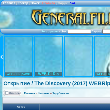
Главная
|
Трекер
|
Поиск
|
Правила
|
Форум
|
Чат
Регистрация
·
Имя:
Пароль:
WEB-DLRip
WEB-DLRip-AVC
WEB-DLR
Открытие / The Discovery (2017) WEBRip
Главная
»
Фильмы
»
Зарубежные
Автор