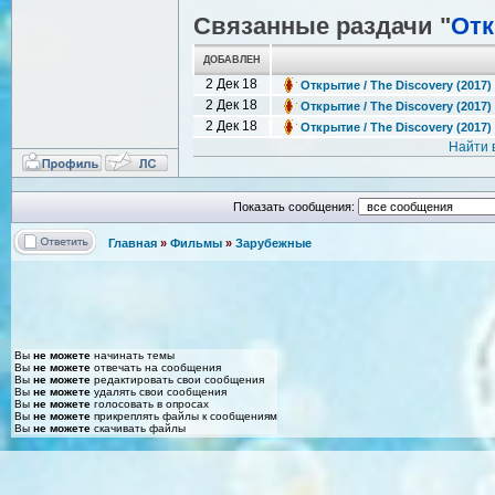
Связанные раздачи "
От
ДОБАВЛЕН
2 Дек 18
Открытие / The Discovery (2017
2 Дек 18
Открытие / The Discovery (2017
2 Дек 18
Открытие / The Discovery (2017
Найти 
Показать сообщения:
Главная
»
Фильмы
»
Зарубежные
Вы
не можете
начинать темы
Вы
не можете
отвечать на сообщения
Вы
не можете
редактировать свои сообщения
Вы
не можете
удалять свои сообщения
Вы
не можете
голосовать в опросах
Вы
не можете
прикреплять файлы к сообщениям
Вы
не можете
скачивать файлы