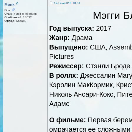
®
19-Ноя-2018 10:31
Monk
Пол:
Мэгги Б
Стаж:
7 лет 8 месяцев
Сообщений:
14032
Откуда:
Казань
Год выпуска:
2017
Жанр:
Драма
Выпущено:
США, Assembl
Pictures
Режиссер:
Стэнли Броде
В ролях:
Джессалин Магуа
Кэролин МакКормик, Крис
Николь Ансари-Кокс, Пит
Адамс
О фильме:
Первая берем
омрачается ее сложными