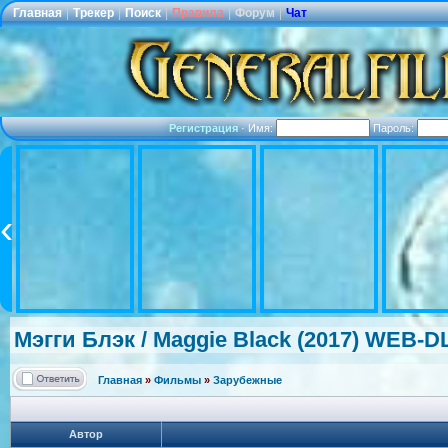
Главная
|
Трекер
|
Поиск
|
Правила
|
Форум
|
Чат
Регистрация
·
Имя:
Пароль:
Мэгги Блэк / Maggie Black (2017) WEB-D
Главная
»
Фильмы
»
Зарубежные
Автор