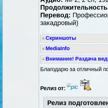
Продолжительность
Перевод:
Профессион
закадровый)
Скриншоты
MediaInfo
Внимание! Раздача вед
Благодарю за отличный п
Релиз от:
Релиз подготовле