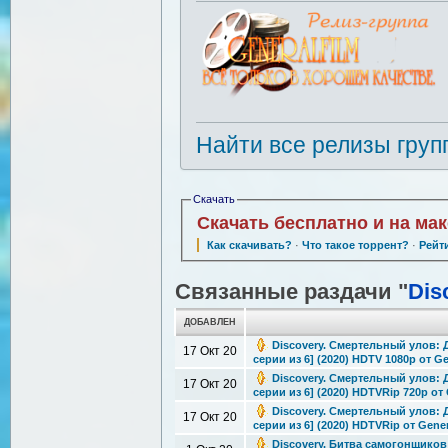
Найти все релизы груп
Скачать
Скачать бесплатно и на ма
Как скачивать?
·
Что такое торрент?
·
Рейт
Связанные раздачи "
Dis
ДОБАВЛЕН
Discovery. Смертельный улов: До
17 Окт 20
серии из 6] (2020) HDTV 1080p от G
Discovery. Смертельный улов: До
17 Окт 20
серии из 6] (2020) HDTVRip 720p от
Discovery. Смертельный улов: До
17 Окт 20
серии из 6] (2020) HDTVRip от Gene
Discovery. Битва самогонщиков / 