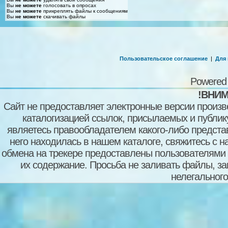
Вы
не можете
голосовать в опросах
Вы
не можете
прикреплять файлы к сообщениям
Вы
не можете
скачивать файлы
Пользовательское соглашение
|
Для
Powered
!ВНИМ
Сайт не предоставляет электронные версии произв
каталогизацией ссылок, присылаемых и публи
являетесь правообладателем какого-либо представ
него находилась в нашем каталоге, свяжитесь с 
обмена на трекере предоставлены пользователями с
их содержание. Просьба не заливать файлы, з
нелегального