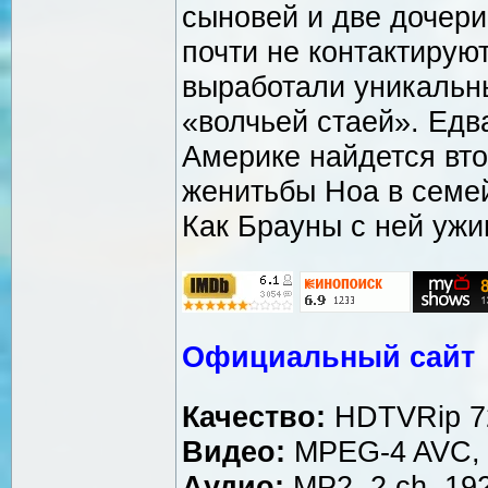
сыновей и две дочери
почти не контактирую
выработали уникальн
«волчьей стаей». Едв
Америке найдется вто
женитьбы Ноа в семей
Как Брауны с ней ужи
Официальный сайт
Качество:
HDTVRip 7
Видео:
MPEG-4 AVC, ~
Аудио:
MP2, 2 ch, 192