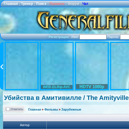
Главная
|
Трекер
|
Поиск
|
Правила
|
Форум
|
Чат
Регистрация
·
Имя:
Пароль:
HDTV 1080p
WEB-DLRip-AVC
Убийства в Амитивилле / The Amityvill
Главная
»
Фильмы
»
Зарубежные
Автор