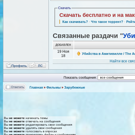
Скачать
Скачать бесплатно и на ма
Как скачивать?
·
Что такое торрент?
·
Рейт
Связанные раздачи "
Уби
ДОБАВЛЕН
19 Ноя
Убийства в Амитивилле / The Am
18
Найти все св
Показать сообщения:
Главная
»
Фильмы
»
Зарубежные
Вы
не можете
начинать темы
Вы
не можете
отвечать на сообщения
Вы
не можете
редактировать свои сообщения
Вы
не можете
удалять свои сообщения
Вы
не можете
голосовать в опросах
Вы
не можете
прикреплять файлы к сообщениям