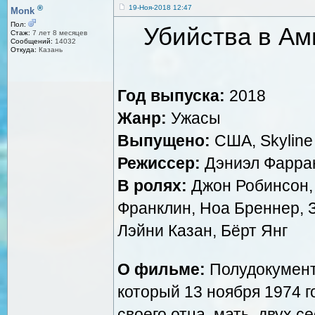
®
19-Ноя-2018 12:47
Monk
Пол:
Убийства в Ами
Стаж:
7 лет 8 месяцев
Сообщений:
14032
Откуда:
Казань
Год выпуска:
2018
Жанр:
Ужасы
Выпущено:
США, Skyline 
Режиссер:
Дэниэл Фарра
В ролях:
Джон Робинсон, 
Франклин, Ноа Бреннер, З
Лэйни Казан, Бёрт Янг
О фильме:
Полудокумент
который 13 ноября 1974 г
своего отца, мать, двух с