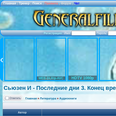
Главная
|
Трекер
|
Поиск
|
Правила
|
Форум
|
Чат
Регистрация
·
Имя:
Пароль:
HDTV 1080p
WEB-DLRip-AVC
Сьюзен И - Последние дни 3. Конец вре
Главная
»
Литература
»
Аудиокниги
Автор