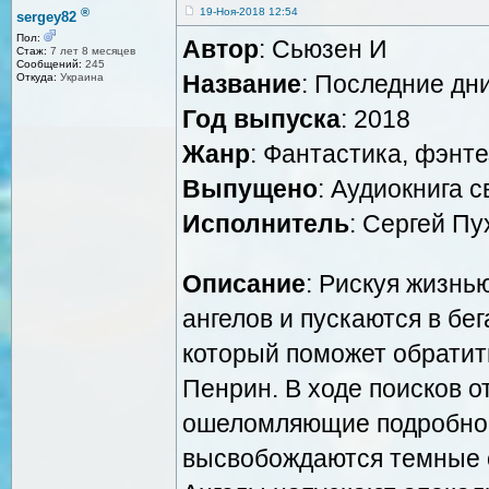
®
19-Ноя-2018 12:54
sergey82
Пол:
Автор
: Сьюзен И
Стаж:
7 лет 8 месяцев
Сообщений:
245
Название
: Последние дн
Откуда:
Украина
Год выпуска
: 2018
Жанр
: Фантастика, фэнте
Выпущено
: Аудиокнига 
Исполнитель
: Сергей Пу
Описание
: Рискуя жизнь
ангелов и пускаются в бе
который поможет обратит
Пенрин. В ходе поисков 
ошеломляющие подробнос
высвобождаются темные с