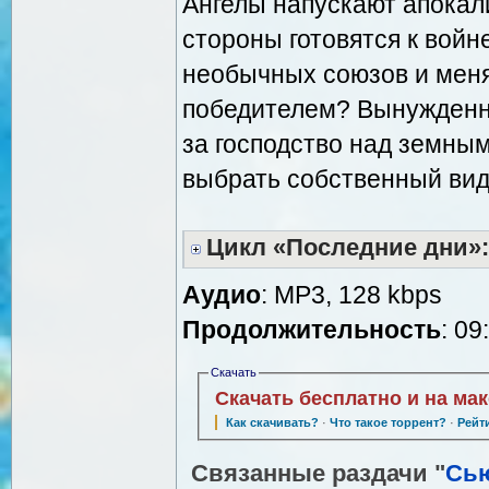
Ангелы напускают апокал
стороны готовятся к вой
необычных союзов и меня
победителем? Вынужденны
за господство над земны
выбрать собственный вид 
Цикл «Последние дни»:
Аудио
: MP3, 128 kbps
Продолжительность
: 09
Скачать
Скачать бесплатно и на ма
Как скачивать?
·
Что такое торрент?
·
Рейт
Связанные раздачи "
Сь