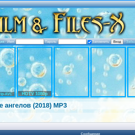
ция
·
Имя:
Пароль:
Запомнить
·
Забы
HDTV 1080p
ip-AVC
 ангелов (2018) MP3
Сообщение