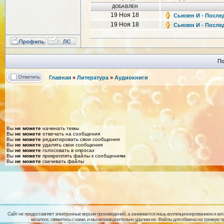
ДОБАВЛЕН
19 Ноя 18
Сьюзен И - Послед
19 Ноя 18
Сьюзен И - Послед
По
Главная
»
Литература
»
Аудиокниги
Вы
не можете
начинать темы
Вы
не можете
отвечать на сообщения
Вы
не можете
редактировать свои сообщения
Вы
не можете
удалять свои сообщения
Вы
не можете
голосовать в опросах
Вы
не можете
прикреплять файлы к сообщениям
Вы
не можете
скачивать файлы
Сайт не предоставляет электронные версии произведений, а занимается лишь коллекционированием и кат
каталоге, свяжитесь с нами, и мы незамедлительно удалим ее. Файлы для обмена на трекере 