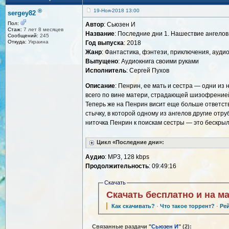
®
19-Ноя-2018 13:00
sergey82
Пол:
Автор
: Сьюзен И
Стаж:
7 лет 8 месяцев
Название
: Последние дни 1. Нашествие ангелов
Сообщений:
245
Откуда:
Украина
Год выпуска
: 2018
Жанр
: Фантастика, фэнтези, приключения, ауди
Выпущено
: Аудиокнига своими руками
Исполнитель
: Сергей Пухов
Описание
: Пенрин, ее мать и сестра — одни из
всего по вине матери, страдающей шизофренией,
Теперь же на Пенрин висит еще больше ответств
стычку, в которой одному из ангелов другие отр
ниточка Пенрин к поискам сестры — это бескры
Цикл «Последние дни»:
Аудио
: MP3, 128 kbps
Продолжительность
: 09:49:16
Скачать
Скачать бесплатно и на м
Как скачивать?
·
Что такое торрент?
·
Ре
Связанные раздачи "
Сьюзен И
" (2):