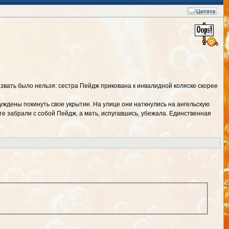
азвать было нельзя: сестра Пейдж прикована к инвалидной коляске скорее
уждены покинуть свое укрытие. На улице они наткнулись на ангельскую
 те забрали с собой Пейдж, а мать, испугавшись, убежала. Единственная