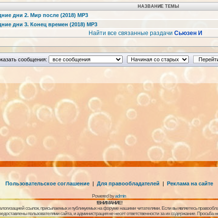
НАЗВАНИЕ ТЕМЫ
ние дни 2. Мир после (2018) MP3
ние дни 3. Конец времен (2018) MP3
Найти все связанные раздачи
Сьюзен И
казать сообщения:
Пользовательское соглашение
|
Для правообладателей
|
Реклама на сайте
Powered by
admin
!ВНИМАНИЕ!
алогизацией ссылок, присылаемых и публикуемых на форуме нашими читателями. Если вы являетесь правообла
предоставлены пользователями сайта, и администрация не несет ответственности за их содержание. Просьба