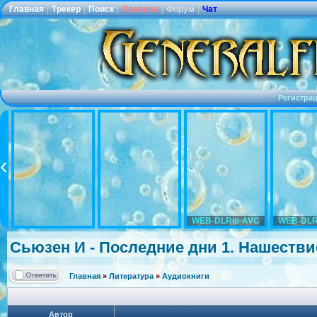
Главная
|
Трекер
|
Поиск
|
Правила
|
Форум
|
Чат
Регистра
WEB-DLRip-AVC
WEB-DLR
Сьюзен И - Последние дни 1. Нашествие
Главная
»
Литература
»
Аудиокниги
Автор