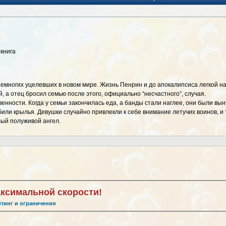
окнига
 немногих уцелевших в новом мире. Жизнь Пенрин и до апокалипсиса легкой н
 а отец бросил семью после этого, официально “несчастного”, случая.
енности. Когда у семьи закончилась еда, а банды стали наглее, они были вын
убили крылья. Девушки случайно привлекли к себе внимание летучих воинов, и
лый полуживой ангел.
аксимальной скорости!
йтинг и ограничения