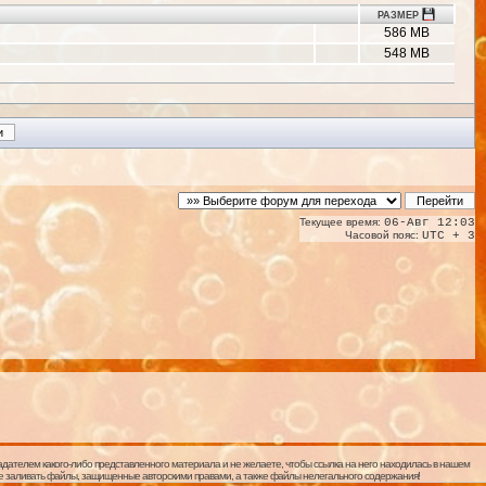
РАЗМЕР
586 MB
548 MB
Текущее время:
06-Авг 12:03
Часовой пояс:
UTC + 3
дателем какого-либо представленного материала и не желаете, чтобы ссылка на него находилась в нашем
 не заливать файлы, защищенные авторскими правами, а также файлы нелегального содержания!