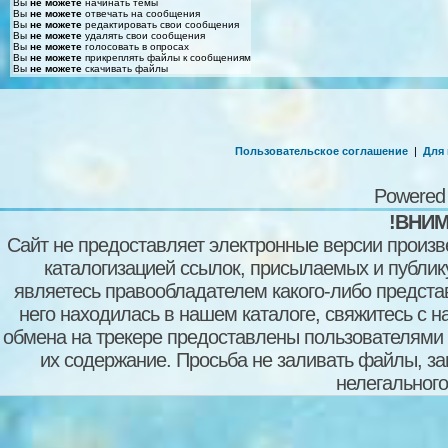
Вы
не можете
начинать темы
Вы
не можете
отвечать на сообщения
Вы
не можете
редактировать свои сообщения
Вы
не можете
удалять свои сообщения
Вы
не можете
голосовать в опросах
Вы
не можете
прикреплять файлы к сообщениям
Вы
не можете
скачивать файлы
Пользовательское соглашение
|
Для
Powered
!ВНИМ
Сайт не предоставляет электронные версии произв
каталогизацией ссылок, присылаемых и публи
являетесь правообладателем какого-либо представ
него находилась в нашем каталоге, свяжитесь с 
обмена на трекере предоставлены пользователями с
их содержание. Просьба не заливать файлы, з
нелегального