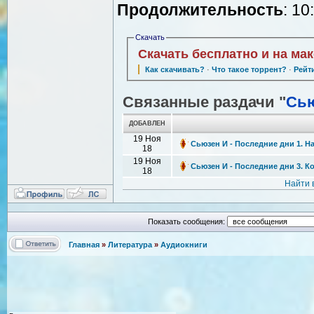
Продолжительность
: 10
Скачать
Скачать бесплатно и на ма
Как скачивать?
·
Что такое торрент?
·
Рейт
Связанные раздачи "
Сь
ДОБАВЛЕН
19 Ноя
Сьюзен И - Последние дни 1. Н
18
19 Ноя
Сьюзен И - Последние дни 3. К
18
Найти 
Показать сообщения:
Главная
»
Литература
»
Аудиокниги