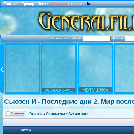
Главная
|
Трекер
|
Поиск
|
Правила
|
Форум
|
Чат
Регистрация
·
Имя:
Пароль:
HDTV 1080p
WEB-DLRip-AVC
Сьюзен И - Последние дни 2. Мир после
Главная
»
Литература
»
Аудиокниги
Автор