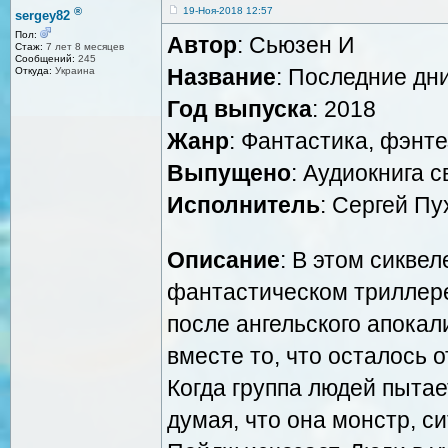
®
19-Ноя-2018 12:57
sergey82
Пол:
Автор
: Сьюзен И
Стаж:
7 лет 8 месяцев
Сообщений:
245
Название
: Последние дни
Откуда:
Украина
Год выпуска
: 2018
Жанр
: Фантастика, фэнте
Выпущено
: Аудиокнига 
Исполнитель
: Сергей Пу
Описание
: В этом сикве
фантастическом триллер
после ангельского апока
вместе то, что осталось 
Когда группа людей пыта
думая, что она монстр, с