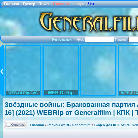
Главная
|
Трекер
|
Поиск
|
Правила
|
Форум
|
Чат
Регистрация
·
Имя:
Пароль:
WEB-DLRip
WEB-DLRip-AVC
WEB-DLR
Звёздные войны: Бракованная партия / S
16] (2021) WEBRip от Generalfilm | КПК 
Главная
»
Релизы от RG Generalfilm
»
Видео для КПК от RG Gene