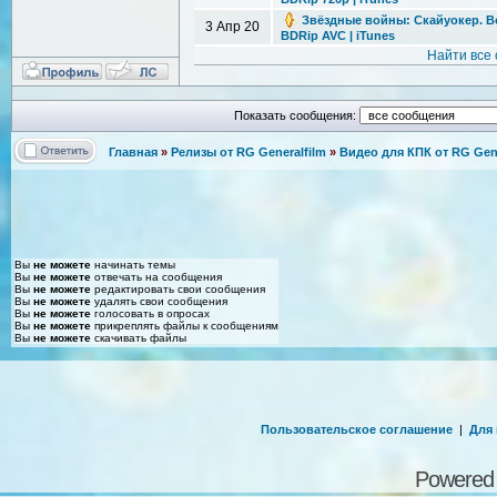
Звёздные войны: Скайуокер. Восх
3 Апр 20
BDRip AVC | iTunes
Найти все
Показать сообщения:
Главная
»
Релизы от RG Generalfilm
»
Видео для КПК от RG Gene
Вы
не можете
начинать темы
Вы
не можете
отвечать на сообщения
Вы
не можете
редактировать свои сообщения
Вы
не можете
удалять свои сообщения
Вы
не можете
голосовать в опросах
Вы
не можете
прикреплять файлы к сообщениям
Вы
не можете
скачивать файлы
Пользовательское соглашение
|
Для
Powered