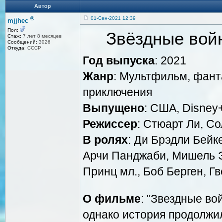
Автор
®
01-Сен-2021 12:39
mjjhec
Пол:
Звёздные вой
Стаж:
7 лет 8 месяцев
Сообщений:
3026
Откуда:
СССР
Год выпуска
: 2021
Жанр
: Мультфильм, фант
приключения
Выпущено
: США, Disney+,
Режиссер
: Стюарт Ли, Со
В ролях
: Ди Брэдли Бейк
Арчи Панджаби, Мишель Э
Принц мл., Боб Берген, Г
О фильме
: "Звездные во
однако история продолжи