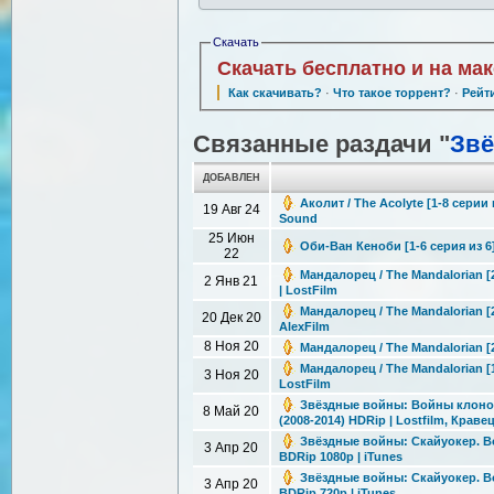
Скачать
Скачать бесплатно и на ма
Как скачивать?
·
Что такое торрент?
·
Рейт
Связанные раздачи "
Зв
ДОБАВЛЕН
Аколит / The Acolyte [1-8 серии 
19 Авг 24
Sound
25 Июн
Оби-Ван Кеноби [1-6 серия из 6]
22
Мандалорец / The Mandalorian [2
2 Янв 21
| LostFilm
Мандалорец / The Mandalorian [2
20 Дек 20
AlexFilm
8 Ноя 20
Мандалорец / The Mandalorian [2
Мандалорец / The Mandalorian [1
3 Ноя 20
LostFilm
Звёздные войны: Войны клонов /
8 Май 20
(2008-2014) HDRip | Lostfilm, Краве
Звёздные войны: Скайуокер. Восх
3 Апр 20
BDRip 1080p | iTunes
Звёздные войны: Скайуокер. Восх
3 Апр 20
BDRip 720p | iTunes