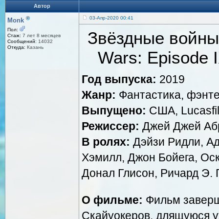
Автор
®
03-Апр-2020 00:41
Monk
Пол:
Звёздные войны:
Стаж:
7 лет 8 месяцев
Сообщений:
14032
Откуда:
Казань
Wars: Episode I
Год выпуска:
2019
Жанр:
Фантастика, фэнте
Выпущено:
США, Lucasfil
Режиссер:
Джей Джей Аб
В ролях:
Дэйзи Ридли, А
Хэмилл, Джон Бойега, Оск
Донал Глисон, Ричард Э. 
О фильме:
Фильм заверш
Скайуокеров, длящуюся уж