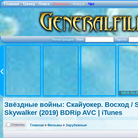
Главная
|
Трекер
|
Поиск
|
Правила
|
Форум
|
Чат
Регистрация
·
Имя:
Пароль:
WEB-DLR
Звёздные войны: Скайуокер. Восход / Sta
Skywalker (2019) BDRip AVC | iTunes
Главная
»
Фильмы
»
Зарубежные