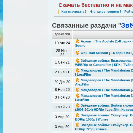
Скачать бесплатно и на ма
Как скачивать?
·
Что такое торрент?
·
Рейт
Связанные раздачи "
Зв
ДОБАВЛЕН
Аколит / The Acolyte [1-8 серии 
19 Авг 24
Sound
25 Июн
Оби-Ван Кеноби [1-6 серия из 6]
22
Звёздные войны: Бракованная па
1 Сен 21
WEBRip от Generalfilm | КПК | TVS
Мандалорец / The Mandalorian [2
2 Янв 21
| LostFilm
Мандалорец / The Mandalorian [2
20 Дек 20
AlexFilm
8 Ноя 20
Мандалорец / The Mandalorian [2
Мандалорец / The Mandalorian [1
3 Ноя 20
LostFilm
Звёздные войны: Войны клонов /
8 Май 20
(2008-2014) HDRip | Lostfilm, Краве
Звёздные войны: Скайуокер. Восх
3 Апр 20
BDRip 1080p | iTunes
Звёздные войны: Скайуокер. Восх
3 Апр 20
BDRip 720p | iTunes