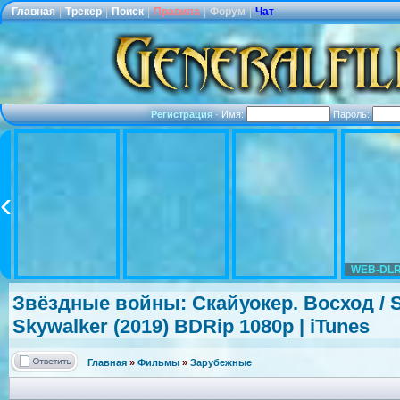
Главная
|
Трекер
|
Поиск
|
Правила
|
Форум
|
Чат
Регистрация
·
Имя:
Пароль:
WEB-DLR
Звёздные войны: Скайуокер. Восход / Sta
Skywalker (2019) BDRip 1080p | iTunes
Главная
»
Фильмы
»
Зарубежные