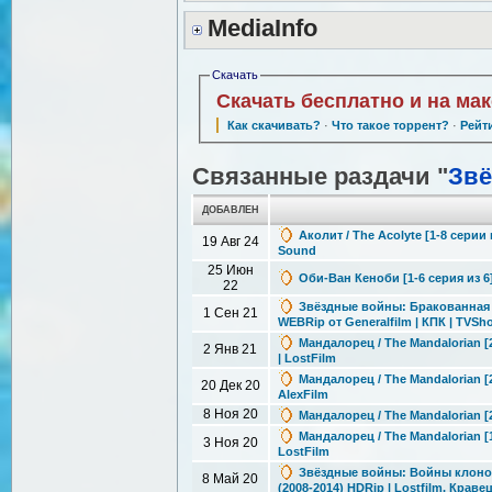
MediaInfo
Скачать
Скачать бесплатно и на ма
Как скачивать?
·
Что такое торрент?
·
Рейт
Связанные раздачи "
Зв
ДОБАВЛЕН
Аколит / The Acolyte [1-8 серии 
19 Авг 24
Sound
25 Июн
Оби-Ван Кеноби [1-6 серия из 6]
22
Звёздные войны: Бракованная па
1 Сен 21
WEBRip от Generalfilm | КПК | TVS
Мандалорец / The Mandalorian [2
2 Янв 21
| LostFilm
Мандалорец / The Mandalorian [2
20 Дек 20
AlexFilm
8 Ноя 20
Мандалорец / The Mandalorian [2
Мандалорец / The Mandalorian [1
3 Ноя 20
LostFilm
Звёздные войны: Войны клонов /
8 Май 20
(2008-2014) HDRip | Lostfilm, Краве