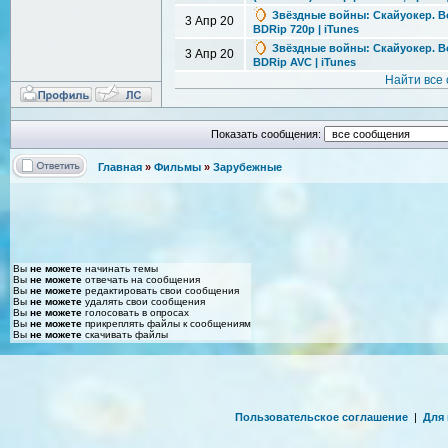
Звёздные войны: Скайуокер. Восх
3 Апр 20
BDRip 720p | iTunes
Звёздные войны: Скайуокер. Восх
3 Апр 20
BDRip AVC | iTunes
Найти все
Показать сообщения:
Главная
»
Фильмы
»
Зарубежные
Вы
не можете
начинать темы
Вы
не можете
отвечать на сообщения
Вы
не можете
редактировать свои сообщения
Вы
не можете
удалять свои сообщения
Вы
не можете
голосовать в опросах
Вы
не можете
прикреплять файлы к сообщениям
Вы
не можете
скачивать файлы
Пользовательское соглашение
|
Для