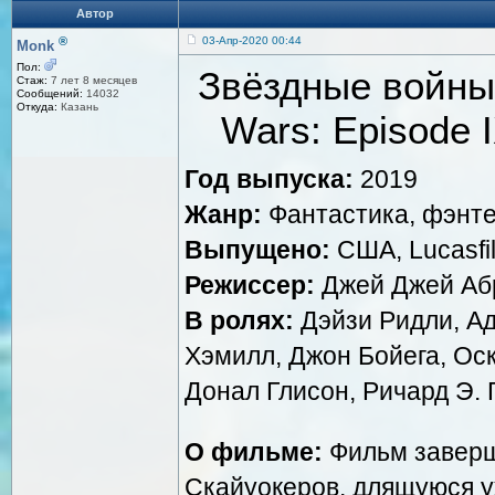
Автор
®
03-Апр-2020 00:44
Monk
Пол:
Звёздные войны:
Стаж:
7 лет 8 месяцев
Сообщений:
14032
Откуда:
Казань
Wars: Episode I
Год выпуска:
2019
Жанр:
Фантастика, фэнте
Выпущено:
США, Lucasfil
Режиссер:
Джей Джей Аб
В ролях:
Дэйзи Ридли, А
Хэмилл, Джон Бойега, Оск
Донал Глисон, Ричард Э. 
О фильме:
Фильм заверш
Скайуокеров, длящуюся уж