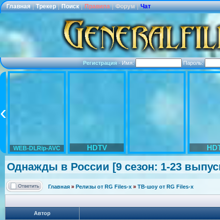
Главная
|
Трекер
|
Поиск
|
Правила
|
Форум
|
Чат
Регистрация
·
Имя:
Пароль:
HDTV
HD
WEB-DLRip-AVC
Однажды в России [9 сезон: 1-23 выпуски
Главная
»
Релизы от RG Files-x
»
ТВ-шоу от RG Files-x
Автор