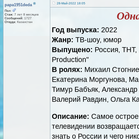
®
28-Май-2022 18:05
papa1951deda
Пол:
Одн
Стаж:
7 лет 8 месяцев
Сообщений:
1727
Откуда:
Казахстан
Год выпуска:
2022
Жанр:
ТВ-шоу, юмор
Выпущено:
Россия, ТНТ,
Production"
В ролях:
Михаил Стогниен
Екатерина Моргунова, Мак
Тимур Бабъяк, Александр
Валерий Равдин, Ольга К
Описание:
Самое острое 
телевидении возвращаетс
знать о России и чего ник