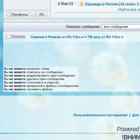
4 Янв 24
Однажды в России [10 сезон: 1-2
Найти все 
Показать сообщения:
Главная
»
Релизы от RG Files-x
»
ТВ-шоу от RG Files-x
Вы
не можете
начинать темы
Вы
не можете
отвечать на сообщения
Вы
не можете
редактировать свои сообщения
Вы
не можете
удалять свои сообщения
Вы
не можете
голосовать в опросах
Вы
не можете
прикреплять файлы к сообщениям
Вы
не можете
скачивать файлы
Пользовательское соглашение
|
Для
Powered
!ВНИМ