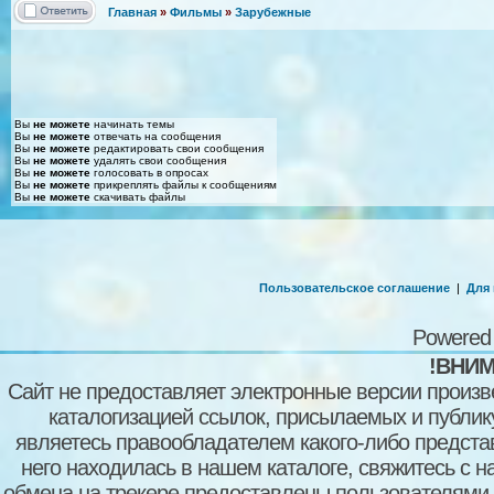
Главная
»
Фильмы
»
Зарубежные
Вы
не можете
начинать темы
Вы
не можете
отвечать на сообщения
Вы
не можете
редактировать свои сообщения
Вы
не можете
удалять свои сообщения
Вы
не можете
голосовать в опросах
Вы
не можете
прикреплять файлы к сообщениям
Вы
не можете
скачивать файлы
Пользовательское соглашение
|
Для
Powered
!ВНИМ
Сайт не предоставляет электронные версии произв
каталогизацией ссылок, присылаемых и публи
являетесь правообладателем какого-либо представ
него находилась в нашем каталоге, свяжитесь с 
обмена на трекере предоставлены пользователями с