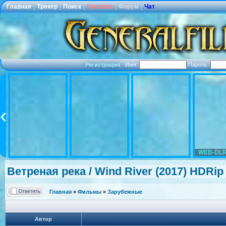
Главная
|
Трекер
|
Поиск
|
Правила
|
Форум
|
Чат
Регистрация
·
Имя:
Пароль:
WEB-DLR
Ветреная река / Wind River (2017) HDRi
Главная
»
Фильмы
»
Зарубежные
Автор