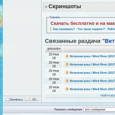
Скриншоты
Скачать
Скачать бесплатно и на ма
Как скачивать?
·
Что такое торрент?
·
Рейт
Связанные раздачи "
Вет
ДОБАВЛЕН
20 Ноя
Ветреная река / Wind River (201
18
20 Ноя
Ветреная река / Wind River (201
18
20 Ноя
Ветреная река / Wind River (201
18
20 Ноя
Ветреная река / Wind River (201
18
20 Ноя
Ветреная река / Wind River (201
18
Найти вс
Показать сообщения: