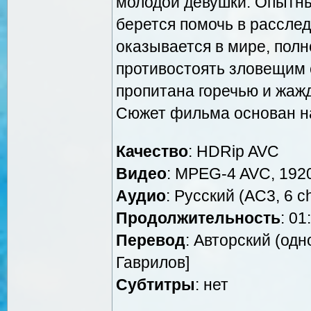
молодой девушки. Опытны
берется помочь в расслед
оказывается в мире, полн
противостоять зловещим с
пропитана горечью и жа
Сюжет фильма основан н
Качество
: HDRip AVC
Видео
: MPEG-4 AVC, 1920
Аудио
: Русский (AC3, 6 c
Продолжительность
: 01
Перевод
: Авторский (од
Гаврилов]
Субтитры
: нет