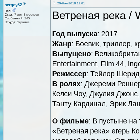
®
20-Ноя-2018 11:01
sergey82
Ветреная река / 
Пол:
Стаж:
7 лет 8 месяцев
Сообщений:
245
Откуда:
Украина
Год выпуска
: 2017
Жанр
: Боевик, триллер, 
Выпущено
: Великобрита
Entertainment, Film 44, In
Режиссер
: Тейлор Шерид
В ролях
: Джереми Реннер
Келси Чоу, Джулия Джонс,
Танту Кардинал, Эрик Ла
О фильме
: В пустыне на
«Ветреная река» егерь К