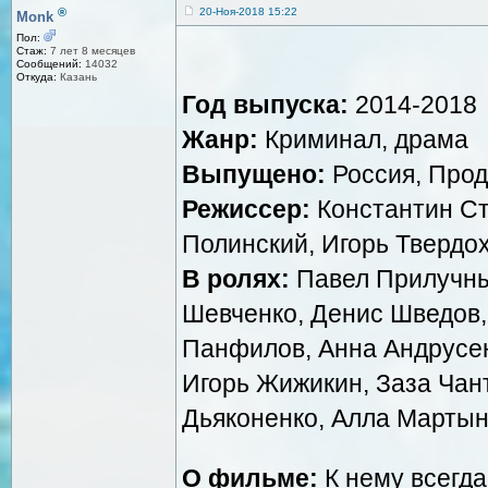
®
20-Ноя-2018 15:22
Monk
Пол:
Стаж:
7 лет 8 месяцев
Сообщений:
14032
Откуда:
Казань
Год выпуска:
2014-2018
Жанр:
Криминал, драма
Выпущено:
Россия, Прод
Режиссер:
Константин Ст
Полинский, Игорь Твердо
В ролях:
Павел Прилучны
Шевченко, Денис Шведов,
Панфилов, Анна Андрусен
Игорь Жижикин, Заза Чант
Дьяконенко, Алла Мартын
О фильме:
К нему всегда