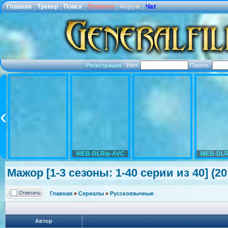
Главная
|
Трекер
|
Поиск
|
Правила
|
Форум
|
Чат
Регистрация
·
Имя:
Пароль:
WEB-DLRip-AVC
WEB-DLR
Мажор [1-3 сезоны: 1-40 серии из 40] (2
Главная
»
Сериалы
»
Русскоязычные
Автор