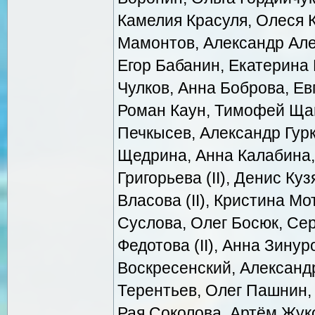
Камелия Красуля, Олеся К
Мамонтов, Александр Алек
Егор Бабанин, Екатерина
Чулков, Анна Боброва, Ев
Роман Каун, Тимофей Щаг
Печкысев, Александр Гур
Щедрина, Анна Калабина,
Григорьева (II), Денис Ку
Власова (II), Кристина М
Суслова, Олег Босюк, Сер
Федотова (II), Анна Зину
Воскресенский, Александ
Терентьев, Олег Пашнин,
Рая Соколова, Артём Жук