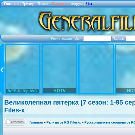
Главная
|
Трекер
|
Поиск
|
Правила
|
Форум
|
Чат
Регистрация
·
Имя:
Пароль:
HDTV
HD
WEB-DLRip-AVC
Великолепная
пятерка [7 сезон: 1-95 се
Files-x
Главная
»
Релизы от RG Files-x
»
Русскоязычные сериалы от RG 