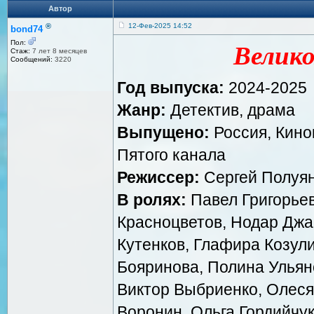
Автор
®
12-Фев-2025 14:52
bond74
Пол:
Велико
Стаж:
7 лет 8 месяцев
Сообщений:
3220
Год выпуска:
2024-2025
Жанр:
Детектив, драма
Выпущено:
Россия, Кино
Пятого канала
Режиссер:
Сергей Полуяно
В ролях:
Павел Григорьев
Красноцветов, Нодар Джа
Кутенков, Глафира Козул
Бояринова, Полина Ульян
Виктор Выбриенко, Олеся
Воронин, Ольга Гордийчук