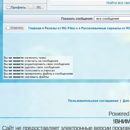
Найти все св
Показать сообщения:
Главная
»
Релизы от RG Files-x
»
Русскоязычные сериалы от RG 
Вы
не можете
начинать темы
Вы
не можете
отвечать на сообщения
Вы
не можете
редактировать свои сообщения
Вы
не можете
удалять свои сообщения
Вы
не можете
голосовать в опросах
Вы
не можете
прикреплять файлы к сообщениям
Вы
не можете
скачивать файлы
Пользовательское соглашение
|
Для
Powered
!ВНИМ
Сайт не предоставляет электронные версии произв