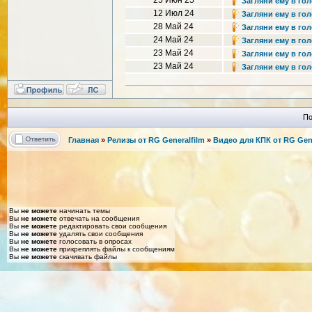
25 Июн 25
Загляни ему в голо
12 Июл 24
Загляни ему в голо
28 Май 24
Загляни ему в голо
24 Май 24
Загляни ему в голо
23 Май 24
Загляни ему в голо
23 Май 24
Загляни ему в голо
По
Главная
»
Релизы от RG Generalfilm
»
Видео для КПК от RG Gene
Вы
не можете
начинать темы
Вы
не можете
отвечать на сообщения
Вы
не можете
редактировать свои сообщения
Вы
не можете
удалять свои сообщения
Вы
не можете
голосовать в опросах
Вы
не можете
прикреплять файлы к сообщениям
Вы
не можете
скачивать файлы