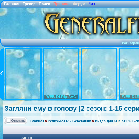
Главная
|
Трекер
|
Поиск
|
Правила
|
Форум
|
Чат
Регистра
WEB-DLRip-AVC
WEB-DLR
Загляни ему в голову [2 сезон: 1-16 сери
Главная
»
Релизы от RG Generalfilm
»
Видео для КПК от RG Gene
Автор