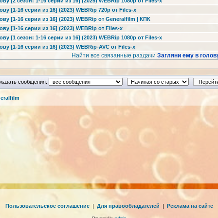
ву [2 сезон: 1-16 серии из 16] (2025) WEBRip 1080p от Files-х
ву [1-16 серии из 16] (2023) WEBRip 720p от Files-х
ву [1-16 серии из 16] (2023) WEBRip от Generalfilm | КПК
ву [1-16 серии из 16] (2023) WEBRip от Files-х
ву [1 сезон: 1-16 серии из 16] (2023) WEBRip 1080p от Files-x
ву [1-16 серии из 16] (2023) WEBRip-AVC от Files-х
Найти все связанные раздачи
Загляни ему в голов
казать сообщения:
ralfilm
Пользовательское соглашение
|
Для правообладателей
|
Реклама на сайте