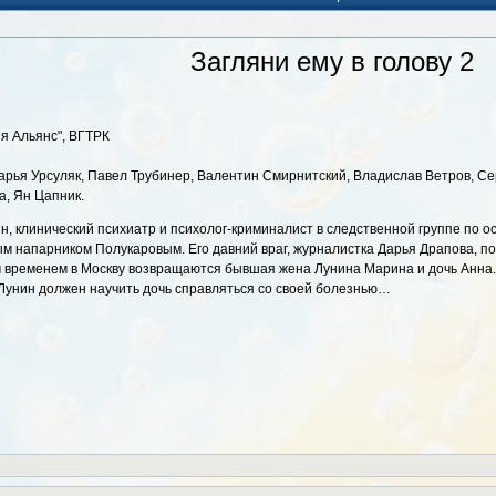
Загляни ему в голову 2
я Альянс", ВГТРК
рья Урсуляк, Павел Трубинер, Валентин Смирнитский, Владислав Ветров, Се
а, Ян Цапник.
ин, клинический психиатр и психолог-криминалист в следственной группе по 
м напарником Полукаровым. Его давний враг, журналистка Дарья Драпова, п
 временем в Москву возвращаются бывшая жена Лунина Марина и дочь Анна. Де
 Лунин должен научить дочь справляться со своей болезнью…