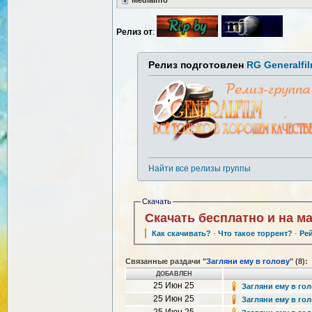
MediaInfo
Релиз от
:
Релиз подготовлен
RG Generalfi
Найти все релизы группы
Скачать
Скачать бесплатно и на м
Как скачивать?
·
Что такое торрент?
·
Ре
Связанные раздачи "
Загляни ему в голову
" (8):
ДОБАВЛЕН
25 Июн 25
Загляни ему в голо
25 Июн 25
Загляни ему в голо