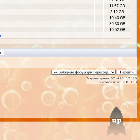
31.37 GB
11.67 GB
3.12 GB
10.43 GB
30.33 GB
10.52 GB
у
Текущее время:
07-Авг 12:30
Часовой пояс:
UTC + 3