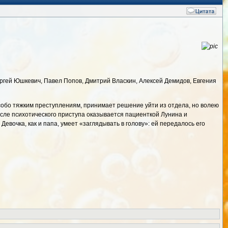
ргей Юшкевич, Павел Попов, Дмитрий Власкин, Алексей Демидов, Евгения
особо тяжким преступлениям, принимает решение уйти из отдела, но волею
осле психотического приступа оказывается пациенткой Лунина и
вочка, как и папа, умеет «заглядывать в голову»: ей передалось его