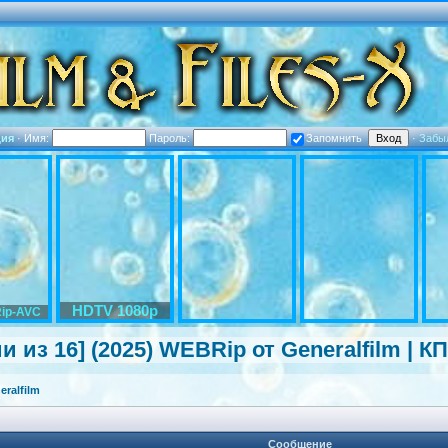
ция
·
Имя:
Пароль:
Запомнить
·
Забы
HDTV 1080p
ip-AVC
и из 16] (2025) WEBRip от Generalfilm | К
ralfilm
Сообщение