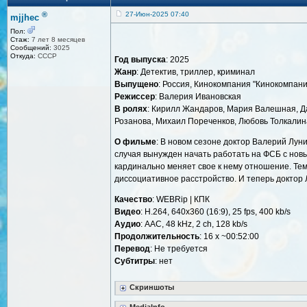
®
27-Июн-2025 07:40
mjjhec
Пол:
Стаж:
7 лет 8 месяцев
Сообщений:
3025
Откуда:
СССР
Год выпуска
: 2025
Жанр
: Детектив, триллер, криминал
Выпущено
: Россия, Кинокомпания "Кинокомпани
Режиссер
: Валерия Ивановская
В ролях
: Кирилл Жандаров, Мария Валешная, Да
Розанова, Михаил Пореченков, Любовь Толкалин
О фильме
: В новом сезоне доктор Валерий Лун
случая вынужден начать работать на ФСБ с новы
кардинально меняет свое к нему отношение. Тем
диссоциативное расстройство. И теперь доктор
Качество
: WEBRip | КПК
Видео
: Н.264, 640x360 (16:9), 25 fps, 400 kb/s
Аудио
: AAC, 48 kHz, 2 ch, 128 kb/s
Продолжительность
: 16 x ~00:52:00
Перевод
: Не требуется
Cубтитры
: нет
Скриншоты