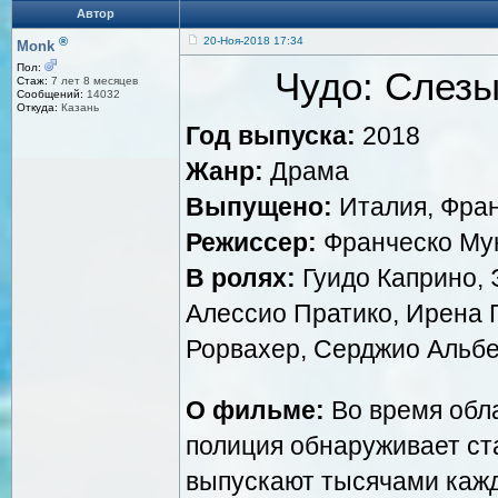
Автор
®
20-Ноя-2018 17:34
Monk
Пол:
Чудо: Слезы
Стаж:
7 лет 8 месяцев
Сообщений:
14032
Откуда:
Казань
Год выпуска:
2018
Жанр:
Драма
Выпущено:
Италия, Фран
Режиссер:
Франческо Мун
В ролях:
Гуидо Каприно, 
Алессио Пратико, Ирена 
Рорвахер, Серджио Альбе
О фильме:
Во время обл
полиция обнаруживает ст
выпускают тысячами кажд