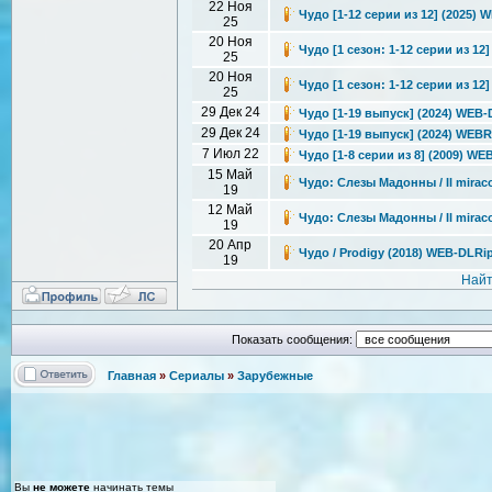
22 Ноя
Чудо [1-12 серии из 12] (2025) W
25
20 Ноя
Чудо [1 сезон: 1-12 серии из 12]
25
20 Ноя
Чудо [1 сезон: 1-12 серии из 12]
25
29 Дек 24
Чудо [1-19 выпуск] (2024) WEB-D
29 Дек 24
Чудо [1-19 выпуск] (2024) WEBRi
7 Июл 22
Чудо [1-8 серии из 8] (2009) WE
15 Май
Чудо: Слезы Мадонны / Il miraco
19
12 Май
Чудо: Слезы Мадонны / Il miraco
19
20 Апр
Чудо / Prodigy (2018) WEB-DLRi
19
Найт
Показать сообщения:
Главная
»
Сериалы
»
Зарубежные
Вы
не можете
начинать темы