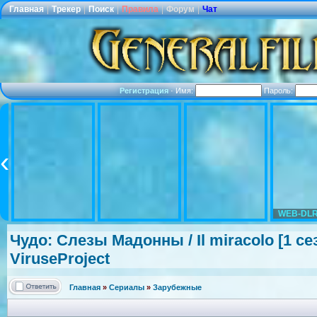
Главная
|
Трекер
|
Поиск
|
Правила
|
Форум
|
Чат
Регистрация
·
Имя:
Пароль:
WEB-DLR
Чудо: Слезы Мадонны / Il miracolo [1 сез
ViruseProjec
t
Главная
»
Сериалы
»
Зарубежные