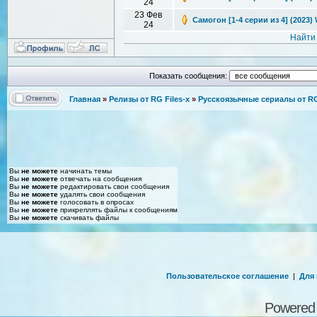
24
23 Фев
Самогон [1-4 серии из 4] (2023)
24
Найти
Показать сообщения:
Главная
»
Релизы от RG Files-x
»
Русскоязычные сериалы от RG 
Вы
не можете
начинать темы
Вы
не можете
отвечать на сообщения
Вы
не можете
редактировать свои сообщения
Вы
не можете
удалять свои сообщения
Вы
не можете
голосовать в опросах
Вы
не можете
прикреплять файлы к сообщениям
Вы
не можете
скачивать файлы
Пользовательское соглашение
|
Для
Powered