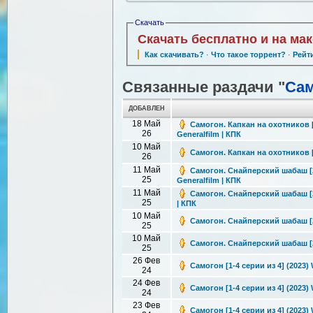
Скачать
Скачать бесплатно и на ма
Как скачивать?
·
Что такое торрент?
·
Рейт
Связанные раздачи "
Сам
ДОБАВЛЕН
18 Май
Самогон. Капкан на охотников [
26
Generalfilm | КПК
10 Май
Самогон. Капкан на охотников [
26
11 Май
Самогон. Снайперский шабаш [2 
25
Generalfilm | КПК
11 Май
Самогон. Снайперский шабаш [2 
25
| КПК
10 Май
Самогон. Снайперский шабаш [2 
25
10 Май
Самогон. Снайперский шабаш [2 
25
26 Фев
Самогон [1-4 серии из 4] (2023)
24
24 Фев
Самогон [1-4 серии из 4] (2023)
24
23 Фев
Самогон [1-4 серии из 4] (2023)