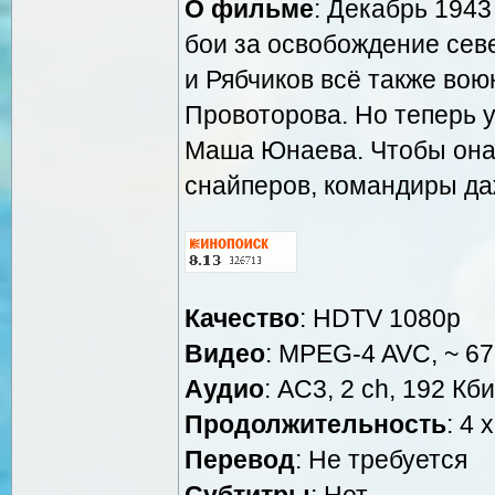
О фильме
: Декабрь 1943
бои за освобождение сев
и Рябчиков всё также вою
Провоторова. Но теперь у
Маша Юнаева. Чтобы она 
снайперов, командиры даж
Качество
: HDTV 1080p
Видео
: MPEG-4 AVC, ~ 67
Аудио
: AC3, 2 ch, 192 Кби
Продолжительность
: 4 
Перевод
: Не требуется
Cубтитры
: Нет