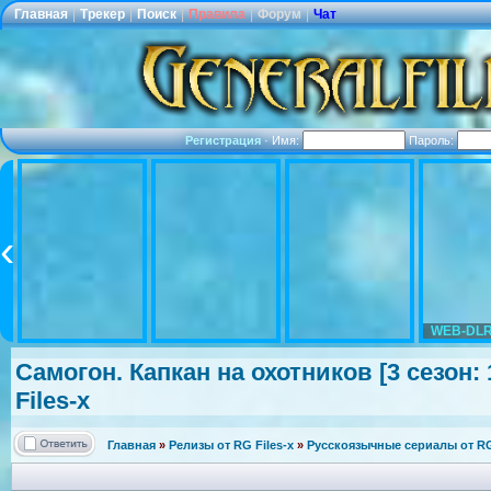
Главная
|
Трекер
|
Поиск
|
Правила
|
Форум
|
Чат
Регистрация
·
Имя:
Пароль:
WEB-DLR
Самогон. Капкан на охотников [3 сезон: 
Files-x
Главная
»
Релизы от RG Files-x
»
Русскоязычные сериалы от RG 