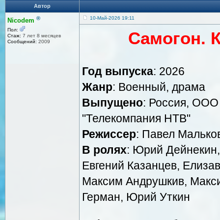
Автор
®
10-Май-2026 19:11
Nicodem
Пол:
Самогон. 
Стаж:
7 лет 8 месяцев
Сообщений:
2009
Год выпуска
: 2026
Жанр
: Военный, драма
Выпущено
: Россия, ОО
"Телекомпания НТВ"
Режиссер
: Павел Малько
В ролях
: Юрий Дейнекин,
Евгений Казанцев, Елиза
Максим Андрушкив, Макси
Герман, Юрий Уткин