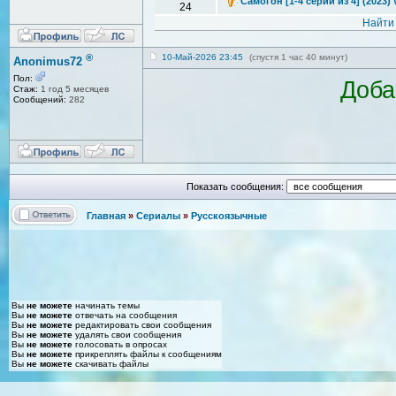
Самогон [1-4 серии из 4] (2023)
24
Найти
®
10-Май-2026 23:45
(спустя 1 час 40 минут)
Anonimus72
Пол:
Доба
Стаж:
1 год 5 месяцев
Сообщений:
282
Показать сообщения:
Главная
»
Сериалы
»
Русскоязычные
Вы
не можете
начинать темы
Вы
не можете
отвечать на сообщения
Вы
не можете
редактировать свои сообщения
Вы
не можете
удалять свои сообщения
Вы
не можете
голосовать в опросах
Вы
не можете
прикреплять файлы к сообщениям
Вы
не можете
скачивать файлы