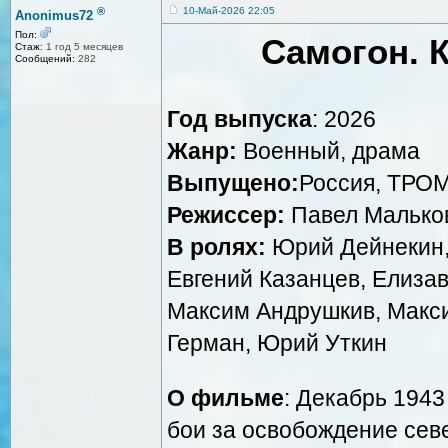
®
10-Май-2026 22:05
Anonimus72
Пол:
Самогон. 
Стаж:
1 год 5 месяцев
Сообщений:
282
Год выпуска
: 2026
Жанр:
Военный, драма
Выпущено:
Россия, ТРО
Режиссер:
Павел Малько
В ролях:
Юрий Дейнекин,
Евгений Казанцев, Елиза
Максим Андрушкив, Макси
Герман, Юрий Уткин
О фильме
: Декабрь 1943
бои за освобождение сев