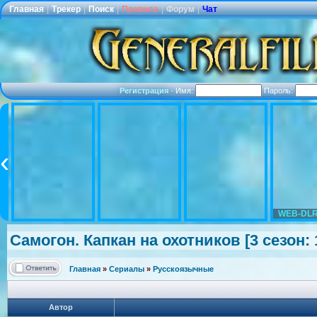
Главная
|
Трекер
|
Поиск
|
Правила
|
Форум
|
Чат
Регистрация
·
Имя:
Пароль:
WEB-DLR
Самогон. Капкан на охотников [3 сезон: 
Главная
»
Сериалы
»
Русскоязычные
Автор