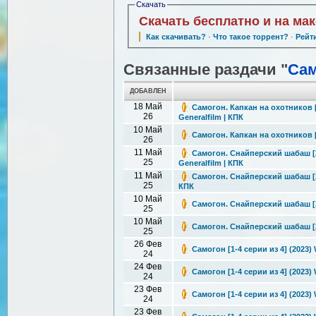
Скачать
Скачать бесплатно и на ма
Как скачивать?
·
Что такое торрент?
·
Рейт
Связанные раздачи "
Сам
ДОБАВЛЕН
18 Май
Самогон. Капкан на охотников [
26
Generalfilm | КПК
10 Май
Самогон. Капкан на охотников [3
26
11 Май
Самогон. Снайперский шабаш [2 
25
Generalfilm | КПК
11 Май
Самогон. Снайперский шабаш [2 
25
КПК
10 Май
Самогон. Снайперский шабаш [2 
25
10 Май
Самогон. Снайперский шабаш [2 
25
26 Фев
Самогон [1-4 серии из 4] (2023)
24
24 Фев
Самогон [1-4 серии из 4] (2023)
24
23 Фев
Самогон [1-4 серии из 4] (2023)
24
23 Фев