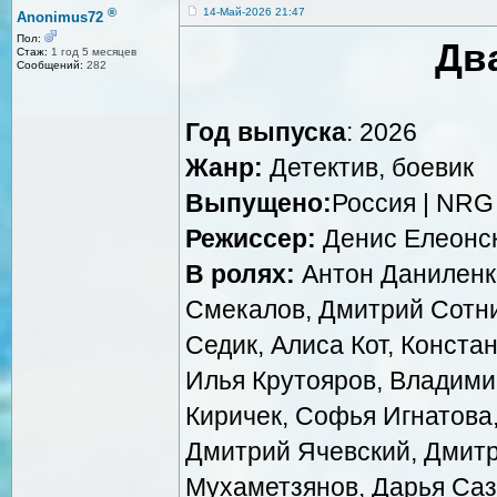
®
14-Май-2026 21:47
Anonimus72
Пол:
Дв
Стаж:
1 год 5 месяцев
Сообщений:
282
Год выпуска
: 2026
Жанр:
Детектив, боевик
Выпущено:
Россия | NRG
Режиссер:
Денис Елеонс
В ролях:
Антон Даниленк
Смекалов, Дмитрий Сотни
Седик, Алиса Кот, Конста
Илья Крутояров, Владими
Киричек, Софья Игнатова
Дмитрий Ячевский, Дмитр
Мухаметзянов, Дарья Са