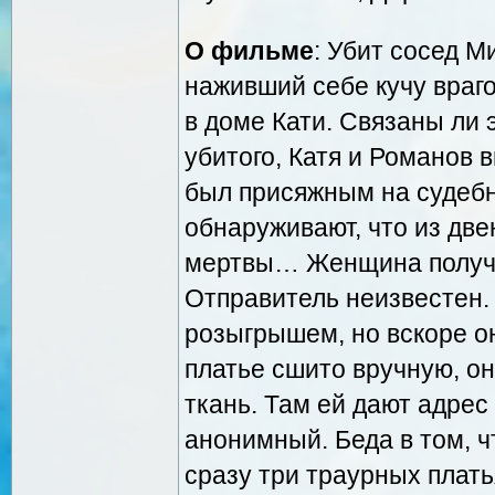
О фильме
: Убит сосед М
наживший себе кучу враго
в доме Кати. Связаны ли
убитого, Катя и Романов в
был присяжным на судебн
обнаруживают, что из дв
мертвы… Женщина получае
Отправитель неизвестен.
розыгрышем, но вскоре он
платье сшито вручную, он
ткань. Там ей дают адрес 
анонимный. Беда в том, ч
сразу три траурных плат