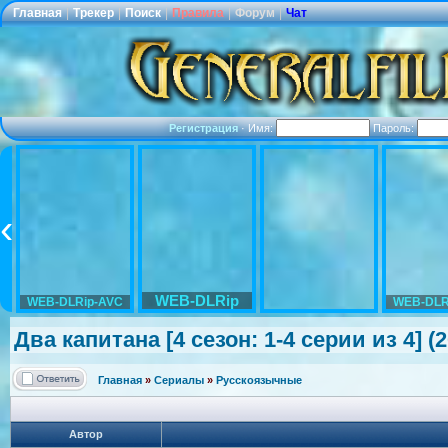
Главная
|
Трекер
|
Поиск
|
Правила
|
Форум
|
Чат
Регистрация
·
Имя:
Пароль:
WEB-DLRip
WEB-DLRip-AVC
WEB-DLR
Два капитана [4 сезон: 1-4 серии из 4] 
Главная
»
Сериалы
»
Русскоязычные
Автор