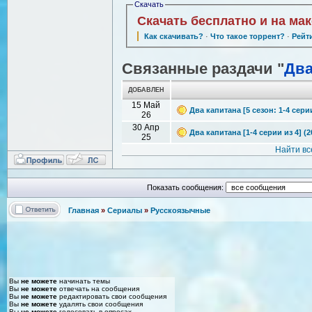
Скачать
Скачать бесплатно и на ма
Как скачивать?
·
Что такое торрент?
·
Рейт
Связанные раздачи "
Два
ДОБАВЛЕН
15 Май
Два капитана [5 сезон: 1-4 сери
26
30 Апр
Два капитана [1-4 серии из 4] (
25
Найти вс
Показать сообщения:
Главная
»
Сериалы
»
Русскоязычные
Вы
не можете
начинать темы
Вы
не можете
отвечать на сообщения
Вы
не можете
редактировать свои сообщения
Вы
не можете
удалять свои сообщения
Вы
не можете
голосовать в опросах