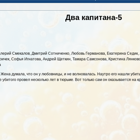
Два капитана-5
лерий Смекалов, Дмитрий Сотниченко, Любовь Германова, Екатерина Седик, А
ичек, Софья Игнатова, Андрей Щеткин, Тамара Самсонова, Кристина Лянков
а
 Жена думала, что он у любовницы, и не волновалась. Наутро его нашли уби
убитого провел несколько лет в тюрьме. Вот только сам он оказывается на кра