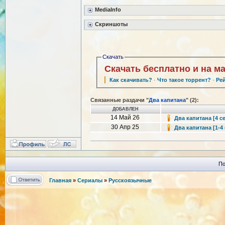
MediaInfo
Скриншоты
Скачать
Скачать бесплатно и на м
Как скачивать?
·
Что такое торрент?
·
Ре
Связанные раздачи "
Два капитана
" (2):
ДОБАВЛЕН
14 Май 26
Два капитана [4 с
30 Апр 25
Два капитана [1-4 
По
Главная
»
Сериалы
»
Русскоязычные