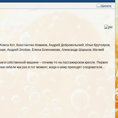
лиса Кот, Константин Новиков, Андрей Добровольский, Илья Крутояров,
ская, Андрей Злобин, Елена Блинникова, Александр Шаршов, Матвей
тым в собственной машине – почему-то на пассажирском кресле. Первое
ю гибели как раз в тот момент, когда к нему приходят следователи...