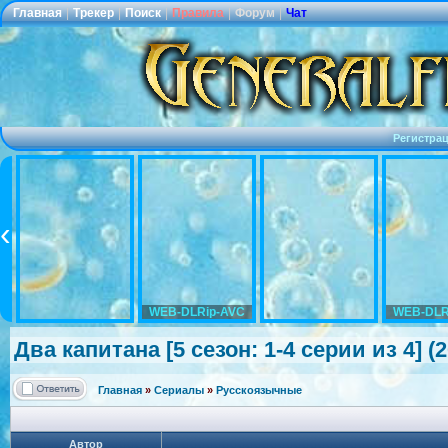
Главная
|
Трекер
|
Поиск
|
Правила
|
Форум
|
Чат
Регистра
WEB-DLRip-AVC
WEB-DLR
Два капитана [5 сезон: 1-4 серии из 4] 
Главная
»
Сериалы
»
Русскоязычные
Автор