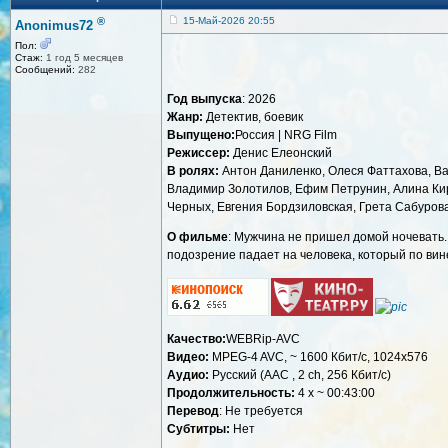
®
15-Май-2026 20:55
Anonimus72
Пол:
Стаж:
1 год 5 месяцев
Сообщений:
282
Год выпуска
: 2026
Жанр:
Детектив, боевик
Выпущено:
Россия | NRG Film
Режиссер:
Денис Елеонский
В ролях:
Антон Даниленко, Олеся Фаттахова, Ва
Владимир Золотилов, Ефим Петрунин, Алина Кир
Черных, Евгения Бордзиловская, Грета Сабуров
О фильме
: Мужчина не пришел домой ночевать.
подозрение падает на человека, который по вине 
Качество:
WEBRip-AVC
Видео:
MPEG-4 AVC, ~ 1600 Кбит/с, 1024х576
Аудио:
Русский (AAC , 2 ch, 256 Кбит/с)
Продолжительность:
4 x ~ 00:43:00
Перевод
: Не требуется
Субтитры:
Нет