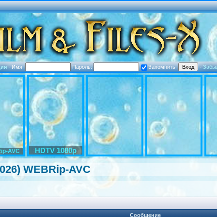
ция
·
Имя:
Пароль:
Запомнить
·
Забы
HDTV 1080p
ip-AVC
(2026) WEBRip-AVC
Сообщение